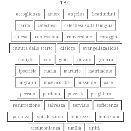
TAG
accoglienza
amore
angelus
beatitudini
carità
catechesi
catechesi sulla famiglia
chiesa
confessione
conversione
coraggio
cultura dello scarto
dialogo
evangelizzazione
famiglia
fede
gioia
giovani
guerra
ipocrisia
maria
martirio
matrimonio
migranti
misericordia
missione
pace
peccato
perdono
povertà
preghiera
resurrezione
salvezza
servizio
sofferenza
speranza
spirito santo
tenerezza
tentazione
testimonianza
umiltà
unità