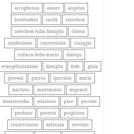
accoglienza
amore
angelus
beatitudini
carità
catechesi
catechesi sulla famiglia
chiesa
confessione
conversione
coraggio
cultura dello scarto
dialogo
evangelizzazione
famiglia
fede
gioia
giovani
guerra
ipocrisia
maria
martirio
matrimonio
migranti
misericordia
missione
pace
peccato
perdono
povertà
preghiera
resurrezione
salvezza
servizio