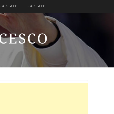
LO STAFF
LO STAFF
NCESCO