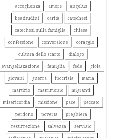
accoglienza
amore
angelus
beatitudini
carità
catechesi
catechesi sulla famiglia
chiesa
confessione
conversione
coraggio
cultura dello scarto
dialogo
evangelizzazione
famiglia
fede
gioia
giovani
guerra
ipocrisia
maria
martirio
matrimonio
migranti
misericordia
missione
pace
peccato
perdono
povertà
preghiera
resurrezione
salvezza
servizio