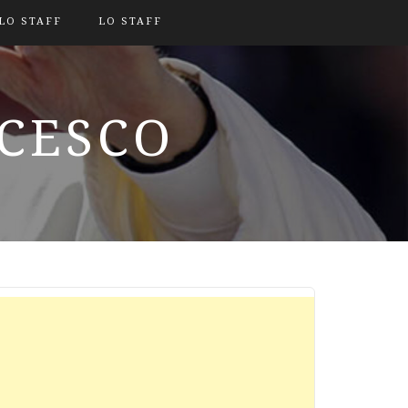
LO STAFF
LO STAFF
NCESCO