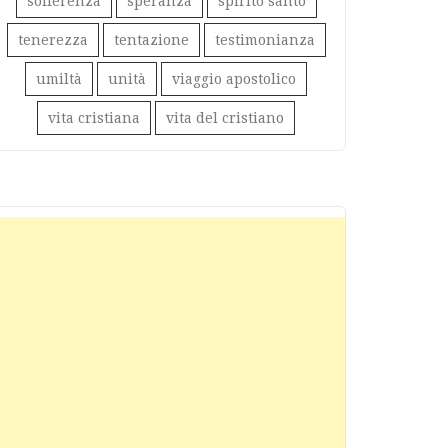
sofferenza
speranza
spirito santo
tenerezza
tentazione
testimonianza
umiltà
unità
viaggio apostolico
vita cristiana
vita del cristiano