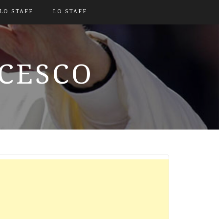
LO STAFF
LO STAFF
NCESCO