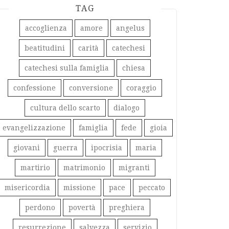
TAG
accoglienza
amore
angelus
beatitudini
carità
catechesi
catechesi sulla famiglia
chiesa
confessione
conversione
coraggio
cultura dello scarto
dialogo
evangelizzazione
famiglia
fede
gioia
giovani
guerra
ipocrisia
maria
martirio
matrimonio
migranti
misericordia
missione
pace
peccato
perdono
povertà
preghiera
resurrezione
salvezza
servizio