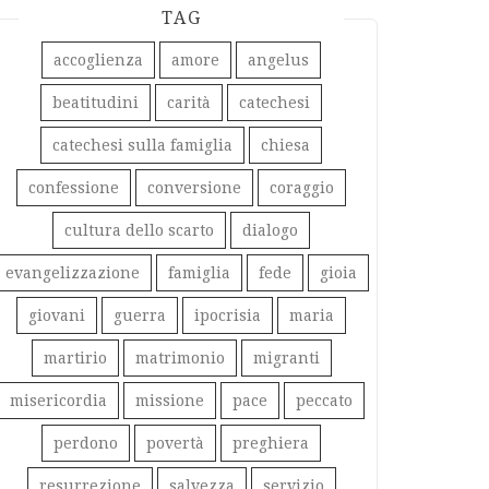
TAG
accoglienza
amore
angelus
beatitudini
carità
catechesi
catechesi sulla famiglia
chiesa
confessione
conversione
coraggio
cultura dello scarto
dialogo
evangelizzazione
famiglia
fede
gioia
giovani
guerra
ipocrisia
maria
martirio
matrimonio
migranti
misericordia
missione
pace
peccato
perdono
povertà
preghiera
resurrezione
salvezza
servizio