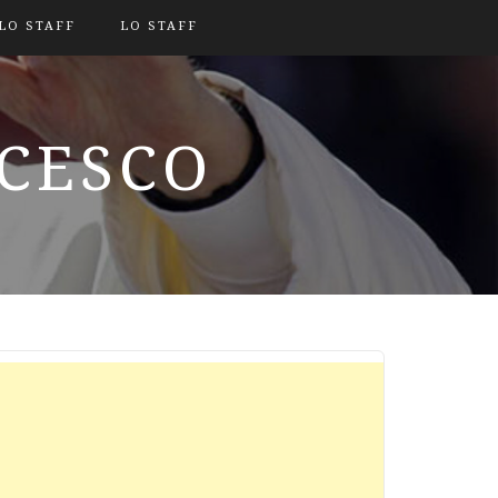
LO STAFF
LO STAFF
NCESCO