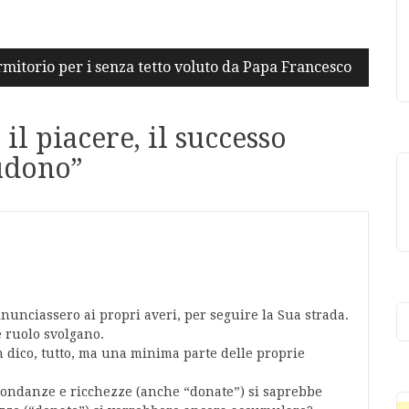
mitorio per i senza tetto voluto da Papa Francesco
 il piacere, il successo
udono
”
nunciassero ai propri averi, per seguire la Sua strada.
 ruolo svolgano.
dico, tutto, ma una minima parte delle proprie
abbondanze e ricchezze (anche “donate”) si saprebbe