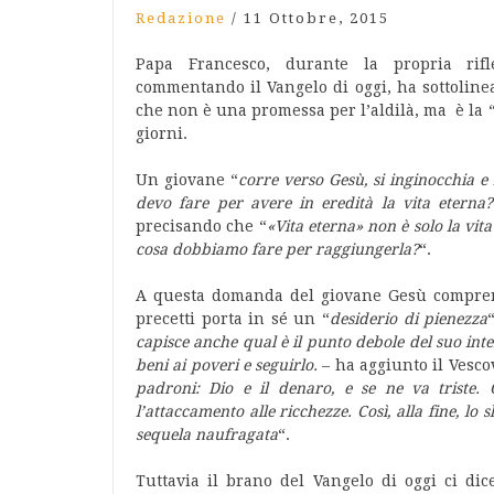
Redazione
/
11 Ottobre, 2015
Papa Francesco, durante la propria rifl
commentando il Vangelo di oggi, ha sottolinea
che non è una promessa per l’aldilà, ma è la 
giorni.
Un giovane “
corre verso Gesù, si inginocchia 
devo fare per avere in eredità la vita eterna?»,
precisando che “
«Vita eterna» non è solo la vita
cosa dobbiamo fare per raggiungerla?
“.
A questa domanda del giovane Gesù comprend
precetti porta in sé un “
desiderio di pienezza
capisce anche qual è il punto debole del suo inter
beni ai poveri e seguirlo.
– ha aggiunto il Vesc
padroni: Dio e il denaro, e se ne va triste.
l’attaccamento alle ricchezze. Così, alla fine, lo 
sequela naufragata
“.
Tuttavia il brano del Vangelo di oggi ci di