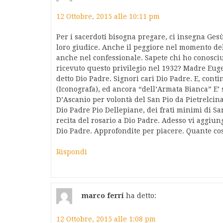
12 Ottobre, 2015 alle 10:11 pm
Per i sacerdoti bisogna pregare, ci insegna Gesù
loro giudice. Anche il peggiore nel momento del
anche nel confessionale. Sapete chi ho conosciu
ricevuto questo privilegio nel 1932? Madre Euge
detto Dio Padre. Signori cari Dio Padre. E, cont
(Iconografa), ed ancora “dell’Armata Bianca” E’
D’Ascanio per volontà del San Pio da Pietrelcina
Dio Padre Pio Dellepiane, dei frati minimi di San
recita del rosario a Dio Padre. Adesso vi aggiu
Dio Padre. Approfondite per piacere. Quante co
Rispondi
marco ferri
ha detto:
12 Ottobre, 2015 alle 1:08 pm