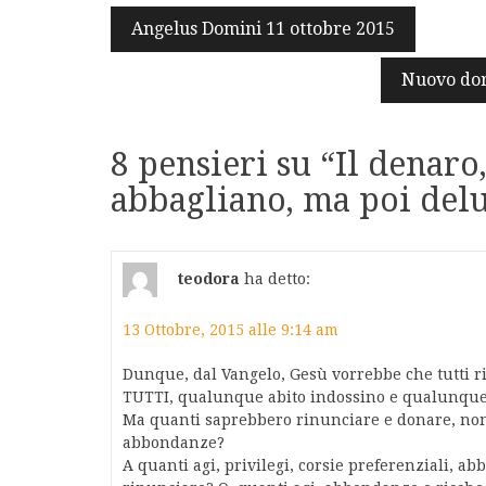
Navigazione
Angelus Domini 11 ottobre 2015
articoli
Nuovo dor
8 pensieri su “
Il denaro,
abbagliano, ma poi del
teodora
ha detto:
13 Ottobre, 2015 alle 9:14 am
Dunque, dal Vangelo, Gesù vorrebbe che tutti ri
TUTTI, qualunque abito indossino e qualunque
Ma quanti saprebbero rinunciare e donare, non 
abbondanze?
A quanti agi, privilegi, corsie preferenziali, 