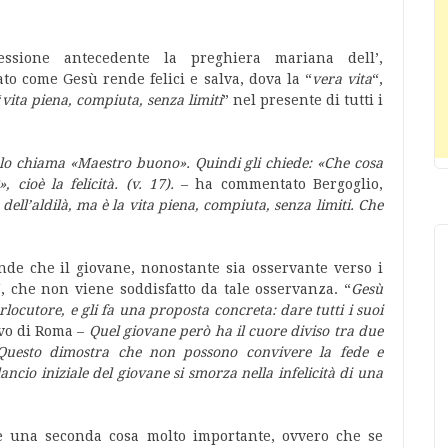
essione antecedente la preghiera mariana dell’,
to come Gesù rende felici e salva, dova la “
vera vita
“,
“
vita piena, compiuta, senza limiti
” nel presente di tutti i
e lo chiama «Maestro buono». Quindi gli chiede: «Che cosa
 cioè la felicità. (v. 17).
– ha commentato Bergoglio,
 dell’aldilà, ma è la vita piena, compiuta, senza limiti. Che
e che il giovane, nonostante sia osservante verso i
“, che non viene soddisfatto da tale osservanza. “
Gesù
locutore, e gli fa una proposta concreta: dare tutti i suoi
ovo di Roma –
Quel giovane però ha il cuore diviso tra due
 Questo dimostra che non possono convivere la fede e
slancio iniziale del giovane si smorza nella infelicità di una
ce una seconda cosa molto importante, ovvero che se