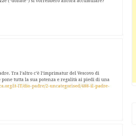
ezze (“donate”) si vorrebbero ancora accumulare?
re. Tra l’altro c’è l’imprimatur del Vescovo di
pone tutta la sua potenza e regalità ai piedi di una
a.org/it-IT/dio-padre/2-uncategorised/488-il-padre-