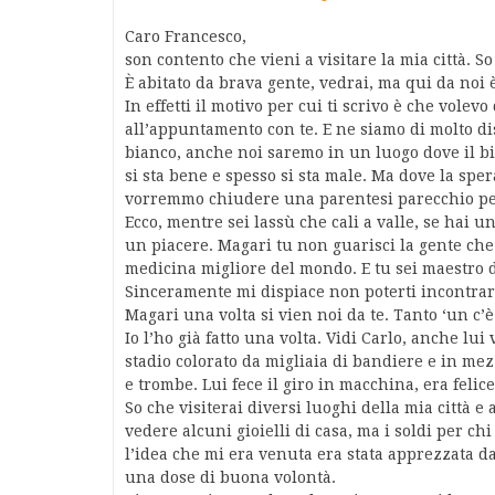
Caro Francesco,
son contento che vieni a visitare la mia città. S
È abitato da brava gente, vedrai, ma qui da noi 
In effetti il motivo per cui ti scrivo è che vole
all’appuntamento con te. E ne siamo di molto dis
bianco, anche noi saremo in un luogo dove il bi
si sta bene e spesso si sta male. Ma dove la speran
vorremmo chiudere una parentesi parecchio pes
Ecco, mentre sei lassù che cali a valle, se hai u
un piacere. Magari tu non guarisci la gente che 
medicina migliore del mondo. E tu sei maestro d
Sinceramente mi dispiace non poterti incontrar
Magari una volta si vien noi da te. Tanto ‘un c’è
Io l’ho già fatto una volta. Vidi Carlo, anche lu
stadio colorato da migliaia di bandiere e in me
e trombe. Lui fece il giro in macchina, era felice 
So che visiterai diversi luoghi della mia città e
vedere alcuni gioielli di casa, ma i soldi per c
l’idea che mi era venuta era stata apprezzata da 
una dose di buona volontà.