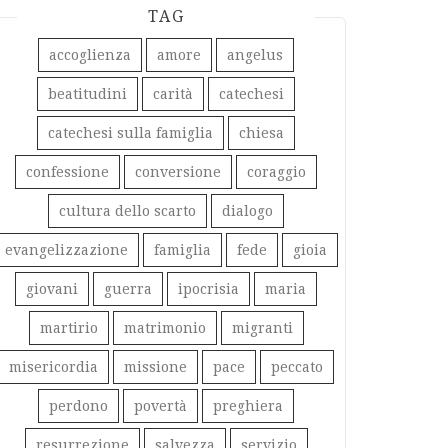
TAG
accoglienza
amore
angelus
beatitudini
carità
catechesi
catechesi sulla famiglia
chiesa
confessione
conversione
coraggio
cultura dello scarto
dialogo
evangelizzazione
famiglia
fede
gioia
giovani
guerra
ipocrisia
maria
martirio
matrimonio
migranti
misericordia
missione
pace
peccato
perdono
povertà
preghiera
resurrezione
salvezza
servizio