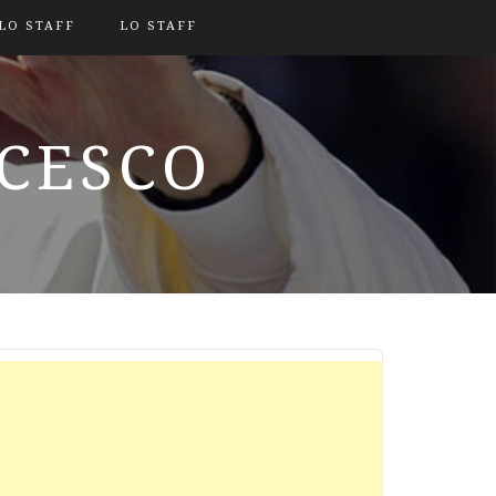
LO STAFF
LO STAFF
NCESCO