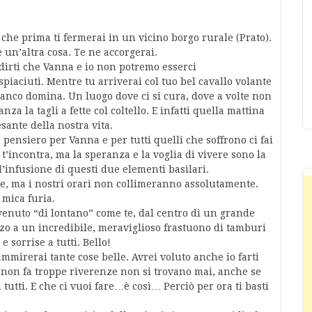
o che prima ti fermerai in un vicino borgo rurale (Prato).
è un’altra cosa. Te ne accorgerai.
vo dirti che Vanna e io non potremo esserci
piaciuti. Mentre tu arriverai col tuo bel cavallo volante
anco domina. Un luogo dove ci si cura, dove a volte non
za la tagli a fette col coltello. E infatti quella mattina
ante della nostra vita.
n pensiero per Vanna e per tutti quelli che soffrono ci fai
t’incontra, ma la speranza e la voglia di vivere sono la
’infusione di questi due elementi basilari.
e, ma i nostri orari non collimeranno assolutamente.
 mica furia.
i venuto “di lontano” come te, dal centro di un grande
zzo a un incredibile, meraviglioso frastuono di tamburi
e sorrise a tutti. Bello!
 ammirerai tante cose belle. Avrei voluto anche io farti
hi non fa troppe riverenze non si trovano mai, anche se
tutti. E che ci vuoi fare…è così… Perciò per ora ti basti