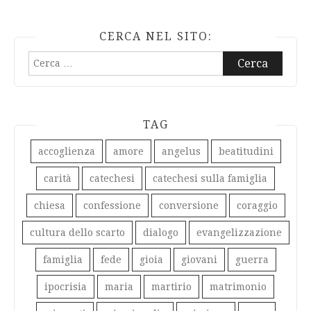
CERCA NEL SITO:
Ricerca
per:
TAG
accoglienza
amore
angelus
beatitudini
carità
catechesi
catechesi sulla famiglia
chiesa
confessione
conversione
coraggio
cultura dello scarto
dialogo
evangelizzazione
famiglia
fede
gioia
giovani
guerra
ipocrisia
maria
martirio
matrimonio