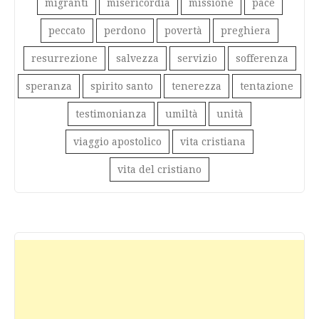
migranti
misericordia
missione
pace
peccato
perdono
povertà
preghiera
resurrezione
salvezza
servizio
sofferenza
speranza
spirito santo
tenerezza
tentazione
testimonianza
umiltà
unità
viaggio apostolico
vita cristiana
vita del cristiano