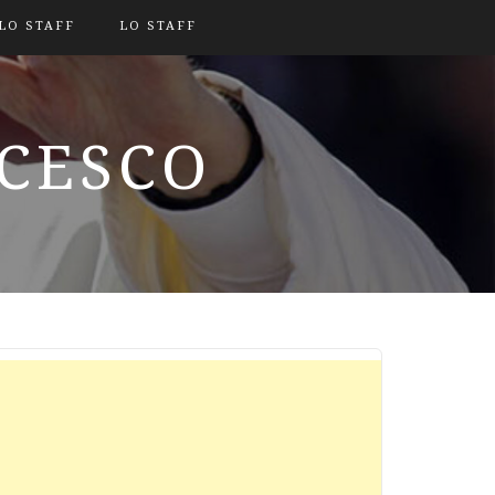
LO STAFF
LO STAFF
NCESCO