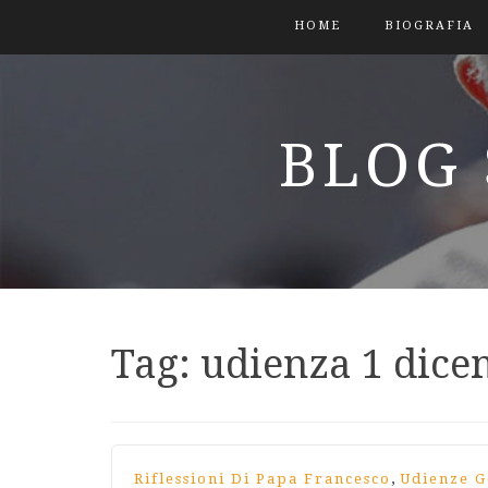
HOME
BIOGRAFIA
BLOG 
Tag:
udienza 1 dic
,
Riflessioni Di Papa Francesco
Udienze G