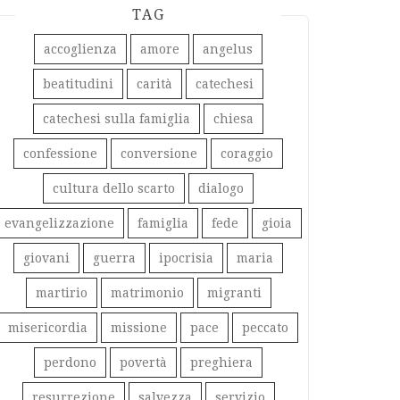
TAG
accoglienza
amore
angelus
beatitudini
carità
catechesi
catechesi sulla famiglia
chiesa
confessione
conversione
coraggio
cultura dello scarto
dialogo
evangelizzazione
famiglia
fede
gioia
giovani
guerra
ipocrisia
maria
martirio
matrimonio
migranti
misericordia
missione
pace
peccato
perdono
povertà
preghiera
resurrezione
salvezza
servizio