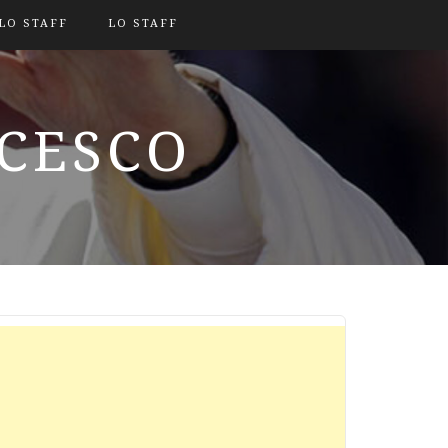
LO STAFF
LO STAFF
NCESCO