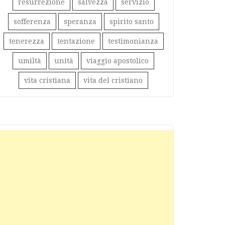
resurrezione
salvezza
servizio
sofferenza
speranza
spirito santo
tenerezza
tentazione
testimonianza
umiltà
unità
viaggio apostolico
vita cristiana
vita del cristiano