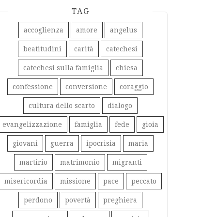
TAG
accoglienza
amore
angelus
beatitudini
carità
catechesi
catechesi sulla famiglia
chiesa
confessione
conversione
coraggio
cultura dello scarto
dialogo
evangelizzazione
famiglia
fede
gioia
giovani
guerra
ipocrisia
maria
martirio
matrimonio
migranti
misericordia
missione
pace
peccato
perdono
povertà
preghiera