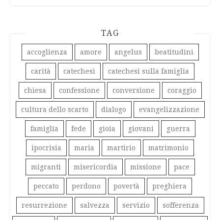
TAG
accoglienza
amore
angelus
beatitudini
carità
catechesi
catechesi sulla famiglia
chiesa
confessione
conversione
coraggio
cultura dello scarto
dialogo
evangelizzazione
famiglia
fede
gioia
giovani
guerra
ipocrisia
maria
martirio
matrimonio
migranti
misericordia
missione
pace
peccato
perdono
povertà
preghiera
resurrezione
salvezza
servizio
sofferenza