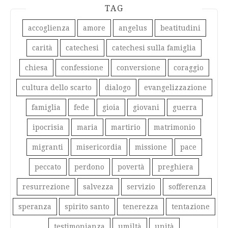
TAG
accoglienza
amore
angelus
beatitudini
carità
catechesi
catechesi sulla famiglia
chiesa
confessione
conversione
coraggio
cultura dello scarto
dialogo
evangelizzazione
famiglia
fede
gioia
giovani
guerra
ipocrisia
maria
martirio
matrimonio
migranti
misericordia
missione
pace
peccato
perdono
povertà
preghiera
resurrezione
salvezza
servizio
sofferenza
speranza
spirito santo
tenerezza
tentazione
testimonianza
umiltà
unità