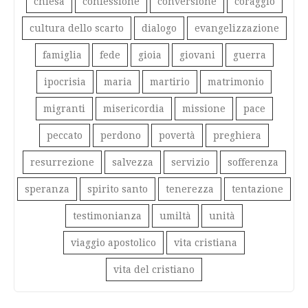
chiesa
confessione
conversione
coraggio
cultura dello scarto
dialogo
evangelizzazione
famiglia
fede
gioia
giovani
guerra
ipocrisia
maria
martirio
matrimonio
migranti
misericordia
missione
pace
peccato
perdono
povertà
preghiera
resurrezione
salvezza
servizio
sofferenza
speranza
spirito santo
tenerezza
tentazione
testimonianza
umiltà
unità
viaggio apostolico
vita cristiana
vita del cristiano