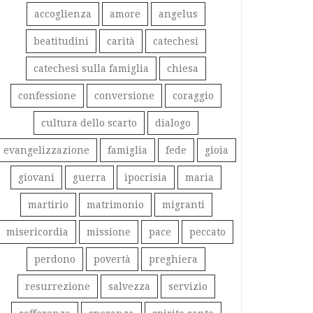
accoglienza
amore
angelus
beatitudini
carità
catechesi
catechesi sulla famiglia
chiesa
confessione
conversione
coraggio
cultura dello scarto
dialogo
evangelizzazione
famiglia
fede
gioia
giovani
guerra
ipocrisia
maria
martirio
matrimonio
migranti
misericordia
missione
pace
peccato
perdono
povertà
preghiera
resurrezione
salvezza
servizio