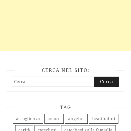
CERCA NEL SITO:
Ricerca
per:
TAG
accoglienza
amore
angelus
beatitudini
carità
catechesi
catechesi sulla famiglia