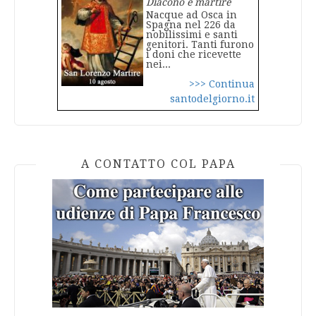
Diacono e martire
Nacque ad Osca in
Spagna nel 226 da
nobilissimi e santi
genitori. Tanti furono
i doni che ricevette
nei...
>>> Continua
santodelgiorno.it
A CONTATTO COL PAPA