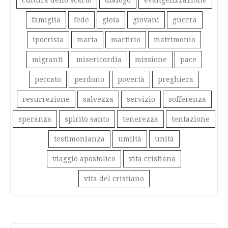
cultura dello scarto
dialogo
evangelizzazione
famiglia
fede
gioia
giovani
guerra
ipocrisia
maria
martirio
matrimonio
migranti
misericordia
missione
pace
peccato
perdono
povertà
preghiera
resurrezione
salvezza
servizio
sofferenza
speranza
spirito santo
tenerezza
tentazione
testimonianza
umiltà
unità
viaggio apostolico
vita cristiana
vita del cristiano