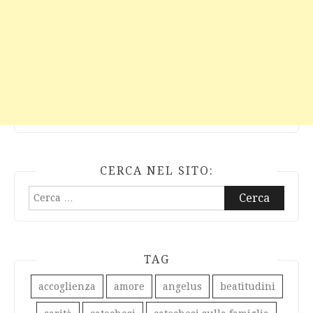
CERCA NEL SITO:
Ricerca
per:
TAG
accoglienza
amore
angelus
beatitudini