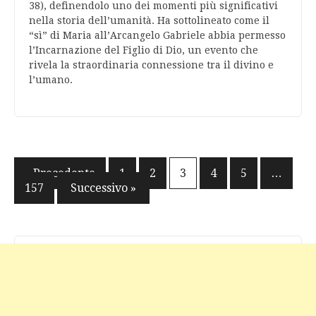
38), definendolo uno dei momenti più significativi
nella storia dell’umanità. Ha sottolineato come il
“sì” di Maria all’Arcangelo Gabriele abbia permesso
l’Incarnazione del Figlio di Dio, un evento che
rivela la straordinaria connessione tra il divino e
l’umano.
Navigazione
« Precedente
1
2
3
4
5
…
157
Successivo »
articoli