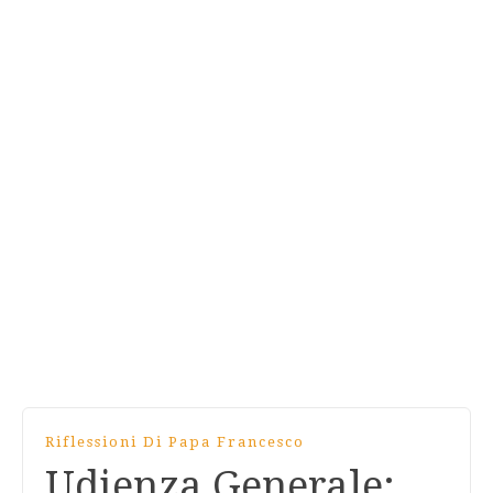
Riflessioni Di Papa Francesco
Udienza Generale: