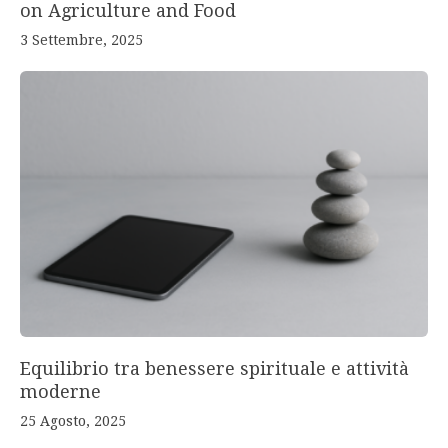
on Agriculture and Food
3 Settembre, 2025
Equilibrio tra benessere spirituale e attività
moderne
25 Agosto, 2025