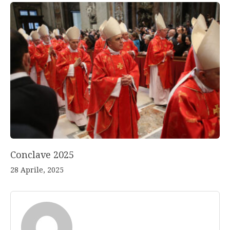
Conclave 2025
28 Aprile, 2025