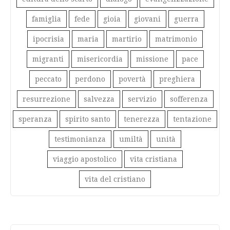
famiglia
fede
gioia
giovani
guerra
ipocrisia
maria
martirio
matrimonio
migranti
misericordia
missione
pace
peccato
perdono
povertà
preghiera
resurrezione
salvezza
servizio
sofferenza
speranza
spirito santo
tenerezza
tentazione
testimonianza
umiltà
unità
viaggio apostolico
vita cristiana
vita del cristiano