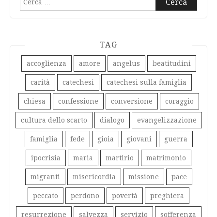
per:
TAG
accoglienza
amore
angelus
beatitudini
carità
catechesi
catechesi sulla famiglia
chiesa
confessione
conversione
coraggio
cultura dello scarto
dialogo
evangelizzazione
famiglia
fede
gioia
giovani
guerra
ipocrisia
maria
martirio
matrimonio
migranti
misericordia
missione
pace
peccato
perdono
povertà
preghiera
resurrezione
salvezza
servizio
sofferenza