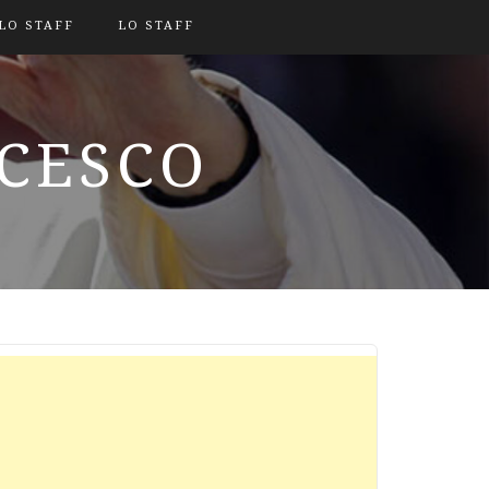
LO STAFF
LO STAFF
NCESCO