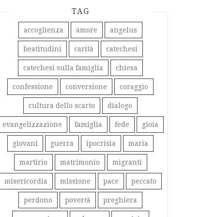
TAG
accoglienza
amore
angelus
beatitudini
carità
catechesi
catechesi sulla famiglia
chiesa
confessione
conversione
coraggio
cultura dello scarto
dialogo
evangelizzazione
famiglia
fede
gioia
giovani
guerra
ipocrisia
maria
martirio
matrimonio
migranti
misericordia
missione
pace
peccato
perdono
povertà
preghiera