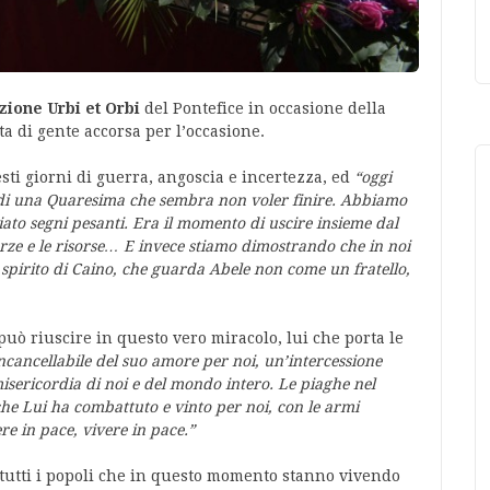
zione Urbi et Orbi
del Pontefice in occasione della
ta di gente accorsa per l’occasione.
uesti giorni di guerra, angoscia e incertezza, ed
“oggi
 di una Quaresima che sembra non voler finire. Abbiamo
ato segni pesanti. Era il momento di uscire insieme dal
rze e le risorse… E invece stiamo dimostrando che in noi
o spirito di Caino, che guarda Abele non come un fratello,
i può riuscire in questo vero miracolo, lui che porta le
 incancellabile del suo amore per noi, un’intercessione
isericordia di noi e del mondo intero. Le piaghe nel
he Lui ha combattuto e vinto per noi, con le armi
e in pace, vivere in pace.”
a tutti i popoli che in questo momento stanno vivendo