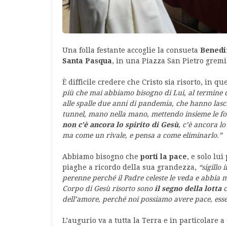
Una folla festante accoglie la consueta
Benedi
Santa Pasqua
, in una Piazza San Pietro gremi
È difficile credere che Cristo sia risorto, in q
più che mai abbiamo bisogno di Lui, al termine
alle spalle due anni di pandemia, che hanno lasci
tunnel, mano nella mano, mettendo insieme le fo
non c’è ancora lo spirito di Gesù
, c’è ancora l
ma come un rivale, e pensa a come eliminarlo.”
Abbiamo bisogno che
porti la pace
, e solo lu
piaghe a ricordo della sua grandezza,
“sigillo
perenne perché il Padre celeste le veda e abbia m
Corpo di Gesù risorto sono
il segno della lotta
c
dell’amore, perché noi possiamo avere pace, esser
L’augurio va a tutta la Terra e in particolare 