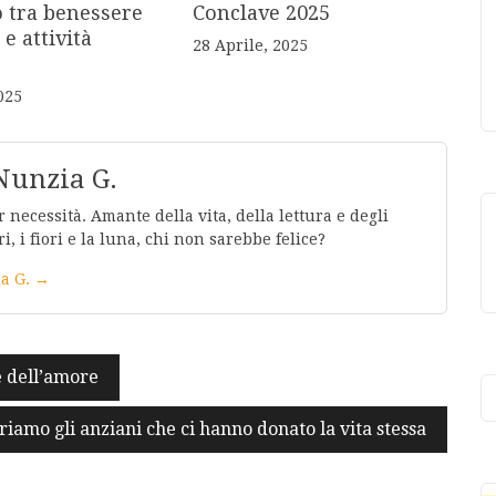
o tra benessere
Conclave 2025
 e attività
28 Aprile, 2025
025
Nunzia G.
 necessità. Amante della vita, della lettura e degli
ri, i fiori e la luna, chi non sarebbe felice?
ia G. →
e dell’amore
iamo gli anziani che ci hanno donato la vita stessa