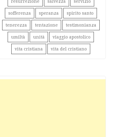
resurrezione
salvezza
servizio
sofferenza
speranza
spirito santo
tenerezza
tentazione
testimonianza
umiltà
unità
viaggio apostolico
vita cristiana
vita del cristiano