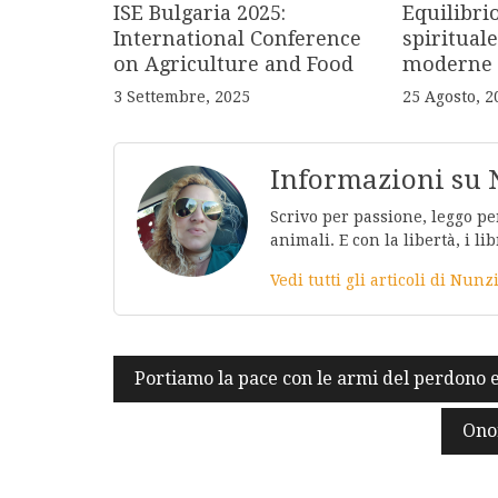
ISE Bulgaria 2025:
Equilibri
International Conference
spirituale
on Agriculture and Food
moderne
3 Settembre, 2025
25 Agosto, 2
Informazioni su 
Scrivo per passione, leggo per
animali. E con la libertà, i lib
Vedi tutti gli articoli di Nunz
Navigazione
Portiamo la pace con le armi del perdono 
articoli
Onor