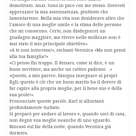
demotivato. Anzi. Sono in pace con me stesso. Dovresti
apprezzare la mia assennatezza, piuttosto che
lamentartene. Nella mia vita non desideravo altro che
l’amore di una moglie umile e la stima delle persone
che mi conoscono. Certo, non disdegnerei un
guadagno maggiore, ma vivere nelle mollezze non è
mai stato il mio principale obiettivo».
«A te non interessa!», esclamò Veronica «Ma non pensi
alla tua famiglia?»
«Ci penso fin troppo. Il denaro, come si dice, è un
buon servitore, ma anche un cattivo padrone…»
«Questo, a mio parere, bisogna insegnare ai propri
figli; questo è ciò che un buon marito ha il dovere di
far capire alla propria moglie, per il bene suo e della
sua prole!».
Pronunciate queste parole, Karl si allontanò
profondamente turbato.
Si preparò per andare al lavoro e, quando uscì di casa,
non degnò sua moglie neanche di uno sguardo.
Rincasò sul far della notte, quando Veronica già
dormiva.