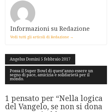
Informazioni su Redazione
Vedi tutti gli articoli di Redazione →
Navigazione
Angelus Domini 5 febbraio 2017
articoli
Possa il Super Bowl di quest’anno essere un
segno di pace, amicizia e solidarietà per il
mondo.
1 pensato per “
Nella logica
del Vangelo, se non si dona