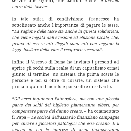
servire due signori, due padroni e che “
il diavolo
entra dalle tasche
”.
In tale ottica di condivisione, Francesco ha
sottolineato anche l’importanza di pagare le tasse.
“
La ragione delle tasse sta anche in questa solidarietà,
che viene negata dall’evasione ed elusione fiscale, che,
prima di essere atti illegali sono atti che negano la
legge basilare della vita: il reciproco soccorso
“.
Infine il Vescovo di Roma ha invitato i presenti ad
aprire gli occhi sulla realtà di un capitalismo ormai
giunto al termine: un sistema che prima scarta le
persone e poi si offre di curarle, un sistema che
prima inquina il mondo e poi si offre di salvarlo.
“
Gli aerei inquinano l’atmosfera, ma con una piccola
parte dei soldi del biglietto pianteranno alberi, per
compensare parte del danno creato.
– ha commentato
il Papa –
Le società dell’azzardo finanziano campagne
per curare i giocatori patologici che esse creano. E il
giorno in cui le imprese di armi finanzieranno