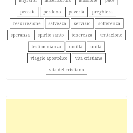
migranti
misericordia
missione
pace
peccato
perdono
povertà
preghiera
resurrezione
salvezza
servizio
sofferenza
speranza
spirito santo
tenerezza
tentazione
testimonianza
umiltà
unità
viaggio apostolico
vita cristiana
vita del cristiano