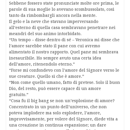
Sebbene fossero state pronunciate molte ore prima, le
parole di sua moglie lo avevano scombussolato, così
tanto da rimbombargli ancora nella mente.
Il gelo e la neve che stavano imperversando
all’esterno di quella casa sembravano penetrare nei
meandri del suo animo intorbidato.
“Un tempo – disse dentro di sé – Veronica mi disse che
l’amore sarebbe stato il pane con cui avremo
alimentato il nostro rapporto. Quel pane mi sembrava
inesauribile. Ho sempre avuto una certa idea
dell’amore, ritenendolo eterno.”
“Forse mi confondevo con l’amore del Signore verso le
sue creature. Quello sì che è amore.”
“Non come quello umano, fatto di pretese. Solo il buon
Dio, del resto, può essere capace di un amore
gratuito.”
“Cosa fu il big bang se non un’esplosione di amore?
Concentrato in un punto dell’universo, che non
poteva implodere ma solo esplodere, l’amore,
improvvisamente, per volere del Signore, diede vita a
una creazione in continua espansione; un dare