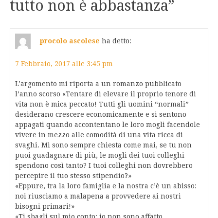
tutto non è abbastanza
”
procolo ascolese
ha detto:
7 Febbraio, 2017 alle 3:45 pm
L’argomento mi riporta a un romanzo pubblicato
l’anno scorso «Tentare di elevare il proprio tenore di
vita non è mica peccato! Tutti gli uomini “normali”
desiderano crescere economicamente e si sentono
appagati quando accontentano le loro mogli facendole
vivere in mezzo alle comodità di una vita ricca di
svaghi. Mi sono sempre chiesta come mai, se tu non
puoi guadagnare di più, le mogli dei tuoi colleghi
spendono così tanto? I tuoi colleghi non dovrebbero
percepire il tuo stesso stipendio?»
«Eppure, tra la loro famiglia e la nostra c’è un abisso:
noi riusciamo a malapena a provvedere ai nostri
bisogni primari!»
«Ti sbagli sul mio conto: io non sono affatto