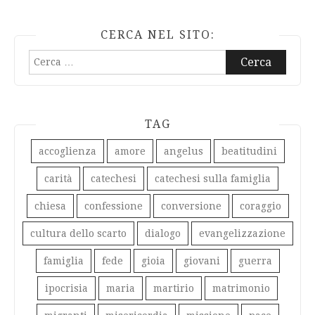
CERCA NEL SITO:
Ricerca
per:
TAG
accoglienza
amore
angelus
beatitudini
carità
catechesi
catechesi sulla famiglia
chiesa
confessione
conversione
coraggio
cultura dello scarto
dialogo
evangelizzazione
famiglia
fede
gioia
giovani
guerra
ipocrisia
maria
martirio
matrimonio