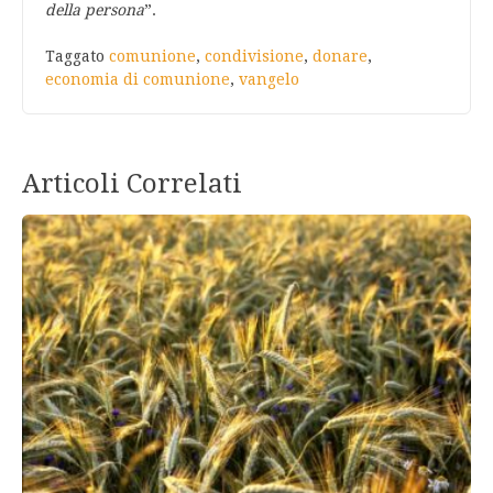
della persona
”.
Taggato
comunione
,
condivisione
,
donare
,
economia di comunione
,
vangelo
Articoli Correlati