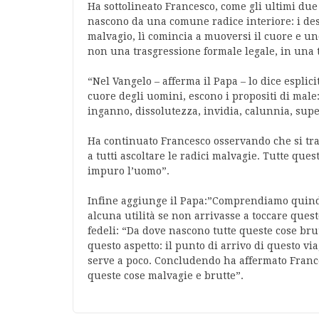
Ha sottolineato Francesco, come gli ultimi due m
nascono da una comune radice interiore: i des
malvagio, lì comincia a muoversi il cuore e un
non una trasgressione formale legale, in una tr
“Nel Vangelo – afferma il Papa – lo dice esplici
cuore degli uomini, escono i propositi di male: 
inganno, dissolutezza, invidia, calunnia, super
Ha continuato Francesco osservando che si trat
a tutti ascoltare le radici malvagie. Tutte que
impuro l’uomo”.
Infine aggiunge il Papa:”Comprendiamo quindi 
alcuna utilità se non arrivasse a toccare ques
fedeli: “Da dove nascono tutte queste cose bru
questo aspetto: il punto di arrivo di questo viag
serve a poco. Concludendo ha affermato Frances
queste cose malvagie e brutte”.