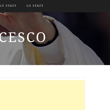
LO STAFF
LO STAFF
NCESCO