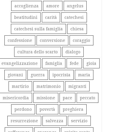
accoglienza
amore
angelus
beatitudini
carità
catechesi
catechesi sulla famiglia
chiesa
confessione
conversione
coraggio
cultura dello scarto
dialogo
evangelizzazione
famiglia
fede
gioia
giovani
guerra
ipocrisia
maria
martirio
matrimonio
migranti
misericordia
missione
pace
peccato
perdono
povertà
preghiera
resurrezione
salvezza
servizio