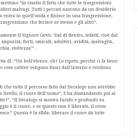
ettono “in risalto il fatto che tutte le trasgressioni
ideri malvagi. Tutti i peccati nascono da un desiderio
o entra in quell’onda e finisce in una trasgressione,
asgressione che ferisce se stesso e gli altri”.
tamente il Signore Gesù: ‘Dal di dentro, infatti, cioè dal
impurità, furti, omicidi, adultèri, avidità, malvagità,
bia, stoltezza’”.
ta di :”Un bell’elenco, eh? Lo ripeto, perché ci fa bene
ste cose cattive vengono fuori dall’interno e rendono
che tutto il percorso fatto dal Decalogo non avrebbe
to livello, il cuore dell’uomo”, E ha domandando poi ai
tte?”. “Il Decalogo si mostra lucido e profondo su
gio è il cuore, e se questo non è liberato, il resto
co:” Questa è la sfida: liberare il cuore da tutte