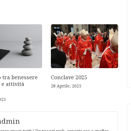
o tra benessere
Conclave 2025
 e attività
28 Aprile, 2025
025
 admin
co quasi tutti i linguaggi web, esperto seo e grafico