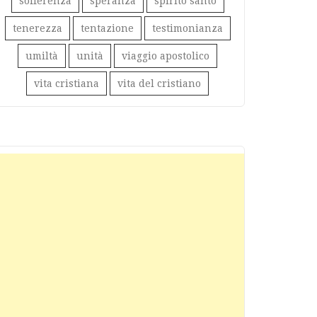
sofferenza
speranza
spirito santo
tenerezza
tentazione
testimonianza
umiltà
unità
viaggio apostolico
vita cristiana
vita del cristiano