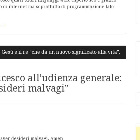
 di internet ma soprattutto di programmazione lato
in →
Gesù è il re “che dà un nuovo significato alla vita”.
cesco all’udienza generale:
esideri malvagi
”
 aver desideri malvagi. Amen