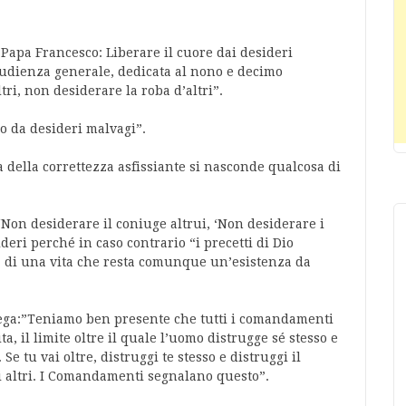
 Papa Francesco: Liberare il cuore dai desideri
’udienza generale, dedicata al nono e decimo
i, non desiderare la roba d’altri”.
no da desideri malvagi”.
a della correttezza asfissiante si nasconde qualcosa di
‘Non desiderare il coniuge altrui, ‘Non desiderare i
deri perché in caso contrario “i precetti di Dio
ta di una vita che resta comunque un’esistenza da
iega:”Teniamo ben presente che tutti i comandamenti
ta, il limite oltre il quale l’uomo distrugge sé stesso e
Se tu vai oltre, distruggi te stesso e distruggi il
li altri. I Comandamenti segnalano questo”.