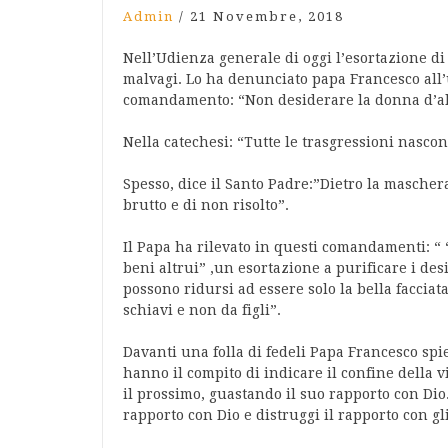
Admin
/
21 Novembre, 2018
Nell’Udienza generale di oggi l’esortazione di
malvagi. Lo ha denunciato papa Francesco all
comandamento: “Non desiderare la donna d’altr
Nella catechesi: “Tutte le trasgressioni nasco
Spesso, dice il Santo Padre:”Dietro la mascher
brutto e di non risolto”.
Il Papa ha rilevato in questi comandamenti: “ 
beni altrui” ,un esortazione a purificare i desi
possono ridursi ad essere solo la bella faccia
schiavi e non da figli”.
Davanti una folla di fedeli Papa Francesco sp
hanno il compito di indicare il confine della vi
il prossimo, guastando il suo rapporto con Dio. 
rapporto con Dio e distruggi il rapporto con g