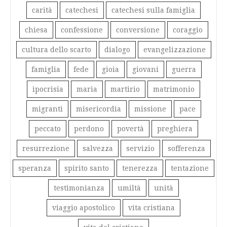
carità
catechesi
catechesi sulla famiglia
chiesa
confessione
conversione
coraggio
cultura dello scarto
dialogo
evangelizzazione
famiglia
fede
gioia
giovani
guerra
ipocrisia
maria
martirio
matrimonio
migranti
misericordia
missione
pace
peccato
perdono
povertà
preghiera
resurrezione
salvezza
servizio
sofferenza
speranza
spirito santo
tenerezza
tentazione
testimonianza
umiltà
unità
viaggio apostolico
vita cristiana