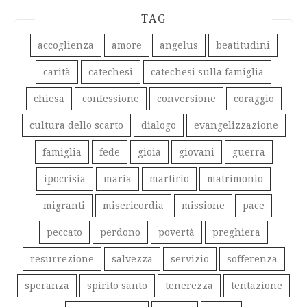
TAG
accoglienza
amore
angelus
beatitudini
carità
catechesi
catechesi sulla famiglia
chiesa
confessione
conversione
coraggio
cultura dello scarto
dialogo
evangelizzazione
famiglia
fede
gioia
giovani
guerra
ipocrisia
maria
martirio
matrimonio
migranti
misericordia
missione
pace
peccato
perdono
povertà
preghiera
resurrezione
salvezza
servizio
sofferenza
speranza
spirito santo
tenerezza
tentazione