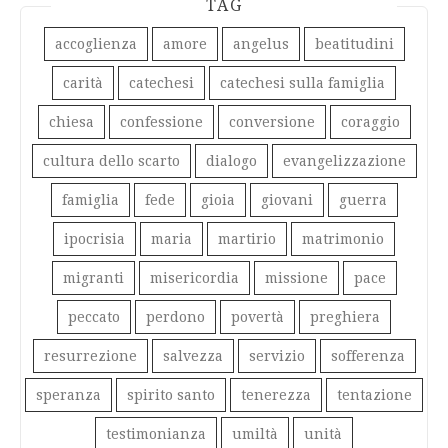
TAG
accoglienza
amore
angelus
beatitudini
carità
catechesi
catechesi sulla famiglia
chiesa
confessione
conversione
coraggio
cultura dello scarto
dialogo
evangelizzazione
famiglia
fede
gioia
giovani
guerra
ipocrisia
maria
martirio
matrimonio
migranti
misericordia
missione
pace
peccato
perdono
povertà
preghiera
resurrezione
salvezza
servizio
sofferenza
speranza
spirito santo
tenerezza
tentazione
testimonianza
umiltà
unità