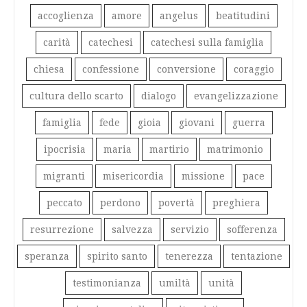
accoglienza
amore
angelus
beatitudini
carità
catechesi
catechesi sulla famiglia
chiesa
confessione
conversione
coraggio
cultura dello scarto
dialogo
evangelizzazione
famiglia
fede
gioia
giovani
guerra
ipocrisia
maria
martirio
matrimonio
migranti
misericordia
missione
pace
peccato
perdono
povertà
preghiera
resurrezione
salvezza
servizio
sofferenza
speranza
spirito santo
tenerezza
tentazione
testimonianza
umiltà
unità