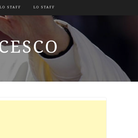
LO STAFF
LO STAFF
NCESCO