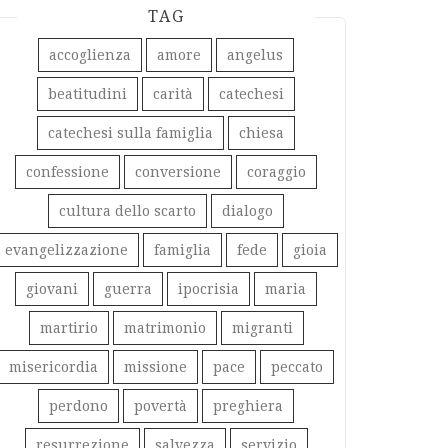
TAG
accoglienza
amore
angelus
beatitudini
carità
catechesi
catechesi sulla famiglia
chiesa
confessione
conversione
coraggio
cultura dello scarto
dialogo
evangelizzazione
famiglia
fede
gioia
giovani
guerra
ipocrisia
maria
martirio
matrimonio
migranti
misericordia
missione
pace
peccato
perdono
povertà
preghiera
resurrezione
salvezza
servizio