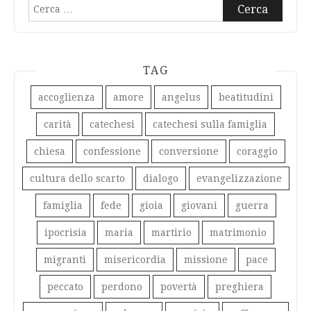
Ricerca
per:
TAG
accoglienza
amore
angelus
beatitudini
carità
catechesi
catechesi sulla famiglia
chiesa
confessione
conversione
coraggio
cultura dello scarto
dialogo
evangelizzazione
famiglia
fede
gioia
giovani
guerra
ipocrisia
maria
martirio
matrimonio
migranti
misericordia
missione
pace
peccato
perdono
povertà
preghiera