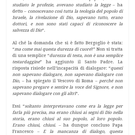
studiato le profezie, avevano studiato la legge
– ha
detto –
conoscevano così tutta la teologia del popolo di
Israele, la rivelazione di Dio, sapevano tutto, erano
dottori, e non sono stati capaci di riconoscere la
salvezza di Dio
“.
Al ché la domanda che si è fatto Bergoglio è stata:
“
ma come mai questa durezza di cuore
?” Non si tratta
di una semplice “
durezza di testa, non è una semplice
testardaggine
” ha aggiunto il Santo Padre. La
risposta risiede nell’incapacità di dialogare: “
questi
non sapevano dialogare, non sapevano dialogare con
Dio,
– ha spiegato il Vescovo di Roma –
perché non
sapevano pregare e sentire la voce del Signore, e non
sapevano dialogare con gli altri
“.
Essi “
soltanto interpretavano come era la legge per
farla più precisa, ma erano chiusi ai segni di Dio nella
storia, erano chiusi al suo popolo, al loro popolo.
Erano chiusi, chiusi.
– ha dunque concluso Papa
Francesco –
E la mancanza di dialogo, questa