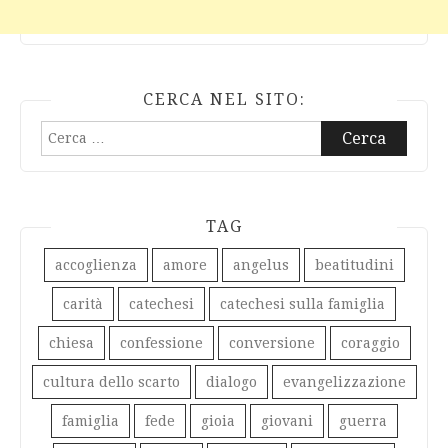
CERCA NEL SITO:
Ricerca
per:
TAG
accoglienza
amore
angelus
beatitudini
carità
catechesi
catechesi sulla famiglia
chiesa
confessione
conversione
coraggio
cultura dello scarto
dialogo
evangelizzazione
famiglia
fede
gioia
giovani
guerra