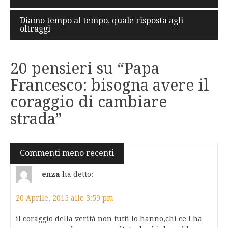
articoli
Diamo tempo al tempo, quale risposta agli
oltraggi
20 pensieri su “
Papa
Francesco: bisogna avere il
coraggio di cambiare
strada
”
Navigazione
Commenti meno recenti
commenti
enza
ha detto:
20 Aprile, 2015 alle 3:59 pm
il coraggio della verità non tutti lo hanno,chi ce l ha