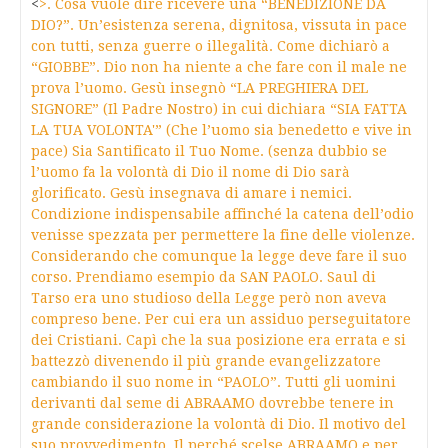
<
>. Cosa vuole dire ricevere una “BENEDIZIONE DA
DIO?”. Un’esistenza serena, dignitosa, vissuta in pace
con tutti, senza guerre o illegalità. Come dichiarò a
“GIOBBE”. Dio non ha niente a che fare con il male ne
prova l’uomo. Gesù insegnò “LA PREGHIERA DEL
SIGNORE” (Il Padre Nostro) in cui dichiara “SIA FATTA
LA TUA VOLONTA'” (Che l’uomo sia benedetto e vive in
pace) Sia Santificato il Tuo Nome. (senza dubbio se
l’uomo fa la volontà di Dio il nome di Dio sarà
glorificato. Gesù insegnava di amare i nemici.
Condizione indispensabile affinché la catena dell’odio
venisse spezzata per permettere la fine delle violenze.
Considerando che comunque la legge deve fare il suo
corso. Prendiamo esempio da SAN PAOLO. Saul di
Tarso era uno studioso della Legge però non aveva
compreso bene. Per cui era un assiduo perseguitatore
dei Cristiani. Capì che la sua posizione era errata e si
battezzò divenendo il più grande evangelizzatore
cambiando il suo nome in “PAOLO”. Tutti gli uomini
derivanti dal seme di ABRAAMO dovrebbe tenere in
grande considerazione la volontà di Dio. Il motivo del
suo provvedimento. Il perché scelse ABRAAMO e per