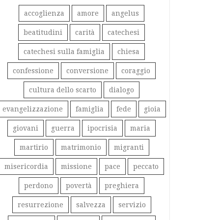
accoglienza
amore
angelus
beatitudini
carità
catechesi
catechesi sulla famiglia
chiesa
confessione
conversione
coraggio
cultura dello scarto
dialogo
evangelizzazione
famiglia
fede
gioia
giovani
guerra
ipocrisia
maria
martirio
matrimonio
migranti
misericordia
missione
pace
peccato
perdono
povertà
preghiera
resurrezione
salvezza
servizio