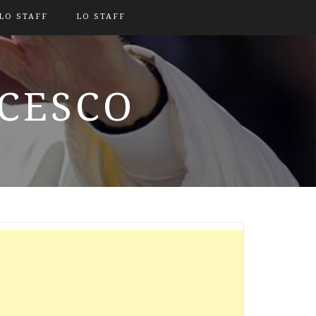
LO STAFF
LO STAFF
NCESCO