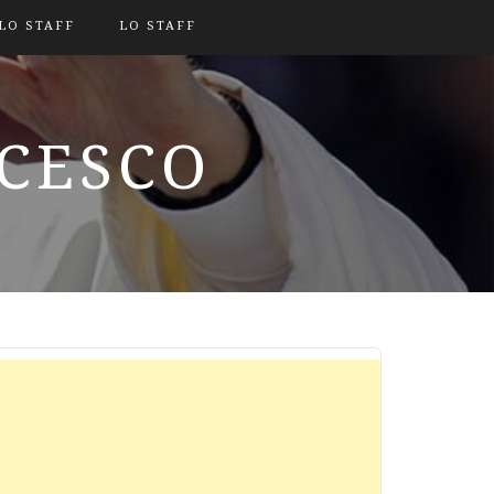
LO STAFF
LO STAFF
NCESCO