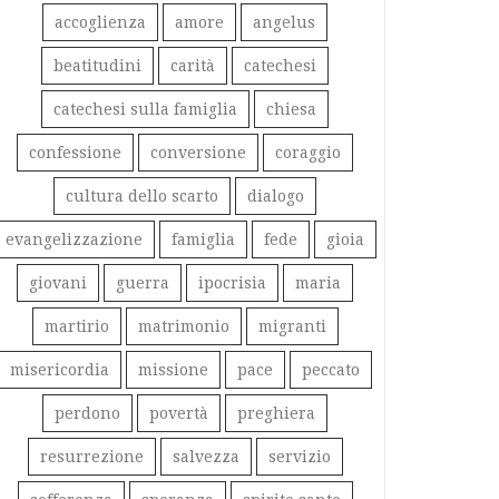
accoglienza
amore
angelus
beatitudini
carità
catechesi
catechesi sulla famiglia
chiesa
confessione
conversione
coraggio
cultura dello scarto
dialogo
evangelizzazione
famiglia
fede
gioia
giovani
guerra
ipocrisia
maria
martirio
matrimonio
migranti
misericordia
missione
pace
peccato
perdono
povertà
preghiera
resurrezione
salvezza
servizio