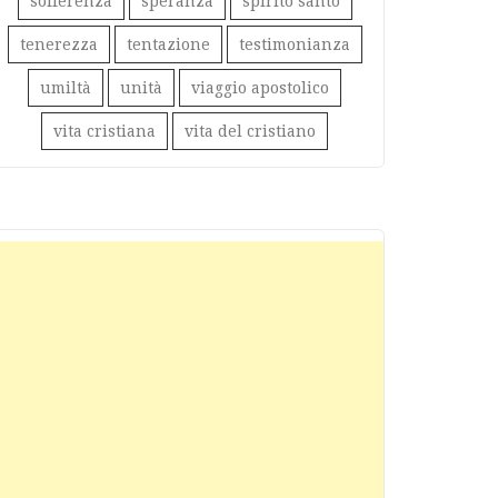
sofferenza
speranza
spirito santo
tenerezza
tentazione
testimonianza
umiltà
unità
viaggio apostolico
vita cristiana
vita del cristiano