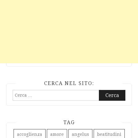
CERCA NEL SITO:
Ricerca
per:
TAG
accoglienza
amore
angelus
beatitudini