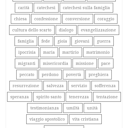
carità
catechesi
catechesi sulla famiglia
chiesa
confessione
conversione
coraggio
cultura dello scarto
dialogo
evangelizzazione
famiglia
fede
gioia
giovani
guerra
ipocrisia
maria
martirio
matrimonio
migranti
misericordia
missione
pace
peccato
perdono
povertà
preghiera
resurrezione
salvezza
servizio
sofferenza
speranza
spirito santo
tenerezza
tentazione
testimonianza
umiltà
unità
viaggio apostolico
vita cristiana