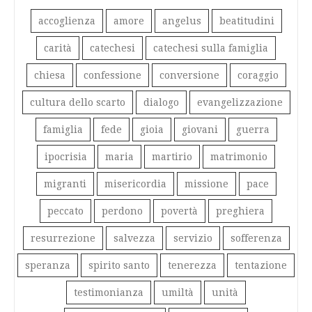
accoglienza
amore
angelus
beatitudini
carità
catechesi
catechesi sulla famiglia
chiesa
confessione
conversione
coraggio
cultura dello scarto
dialogo
evangelizzazione
famiglia
fede
gioia
giovani
guerra
ipocrisia
maria
martirio
matrimonio
migranti
misericordia
missione
pace
peccato
perdono
povertà
preghiera
resurrezione
salvezza
servizio
sofferenza
speranza
spirito santo
tenerezza
tentazione
testimonianza
umiltà
unità