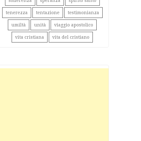
sofferenza
speranza
spirito santo
tenerezza
tentazione
testimonianza
umiltà
unità
viaggio apostolico
vita cristiana
vita del cristiano