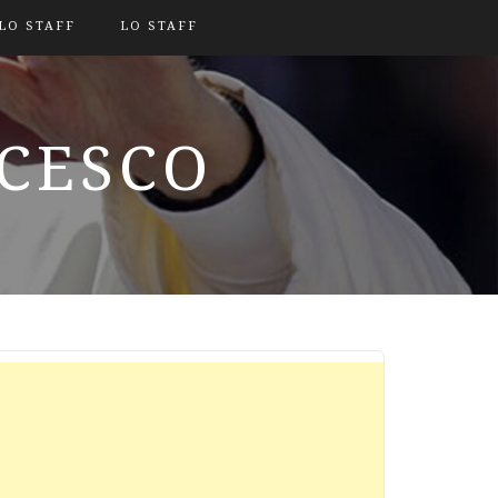
LO STAFF
LO STAFF
NCESCO