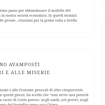
rimo passo per abbandonare il modello del
 la nostra società economica. In questi termini
e presso , riunitasi per la prima volta a livello
IANO AVAMPOSTI
I E ALLE MISERIE
nomi e alle Econome generali di oltre cinquecento
 in questi giorni, ha scritto che “non serve una povertà
a carne di Cristo povero, negli umili, nei poveri, negli
pera del Pontefice verso una Chiesa…