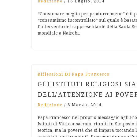
Redazione
/
16 Luglio, 2014
“Consumare meglio per produrre meno” è il p
“consumismo incontrollato” sul quale è basata
l’intervento del rappresentante della Santa Sed
mondiale a Nairobi.
Riflessioni Di Papa Francesco
GLI ISTITUTI RELIGIOSI S
DELL’ATTENZIONE AI POVER
Redazione
/
8 Marzo, 2014
Papa Francesco nel proprio messaggio agli Eco
Istituti di Vita consacrata, riuniti in Simposio
teorica, ma la povertà che si impara toccando l
ammalati, nei bambini“. Prosegue dunque l’o