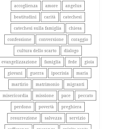
accoglienza
amore
angelus
beatitudini
carità
catechesi
catechesi sulla famiglia
chiesa
confessione
conversione
coraggio
cultura dello scarto
dialogo
evangelizzazione
famiglia
fede
gioia
giovani
guerra
ipocrisia
maria
martirio
matrimonio
migranti
misericordia
missione
pace
peccato
perdono
povertà
preghiera
resurrezione
salvezza
servizio