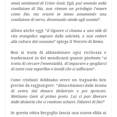
stessi sentimenti di Cristo Gesù: Egli, pur essendo nella
condizione di Dio, non ritenne un privilegio l’essere
come Dio, ma svuotò se stesso assumendo una
condizione di servo, diventando simile agli uomini
“.
Allora anche oggi “
il Signore ci chiama a uno stile di
vita evangelico segnato dalla sobrietà, a non cedere
alla cultura del consumo
” spiega il Vescovo di Roma.
Non si tratta di abbandonare ogni ricchezza e
trasformarsi in dei mendicanti quanto piuttosto “
si
tratta di cercare l’essenzialità, di imparare a spogliarci
di tante cose superflue e inutili che ci soffocano
“.
Come cristiani dobbiamo avere un traguardo ben
preciso da raggiungere: “
distacchiamoci dalla brama
di avere, dal denaro idolatrato e poi sprecato.
Mettiamo Gesù al primo posto. Lui ci può liberare
dalle idolatrie che ci rendono schiavi. Fidatevi di Dio!
“
In questa ottica Bergoglio lancia una nuova sfida ai