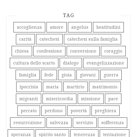
TAG
accoglienza
amore
angelus
beatitudini
carità
catechesi
catechesi sulla famiglia
chiesa
confessione
conversione
coraggio
cultura dello scarto
dialogo
evangelizzazione
famiglia
fede
gioia
giovani
guerra
ipocrisia
maria
martirio
matrimonio
migranti
misericordia
missione
pace
peccato
perdono
povertà
preghiera
resurrezione
salvezza
servizio
sofferenza
speranza
spirito santo
tenerezza
tentazione