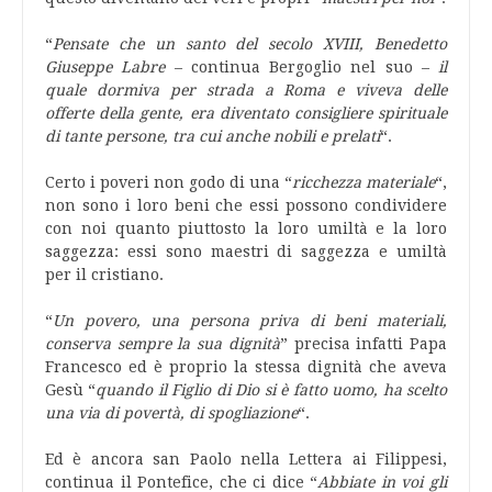
“
Pensate che un santo del secolo XVIII, Benedetto
Giuseppe Labre
– continua Bergoglio nel suo –
il
quale dormiva per strada a Roma e viveva delle
offerte della gente, era diventato consigliere spirituale
di tante persone, tra cui anche nobili e prelati
“.
Certo i poveri non godo di una “
ricchezza materiale
“,
non sono i loro beni che essi possono condividere
con noi quanto piuttosto la loro umiltà e la loro
saggezza: essi sono maestri di saggezza e umiltà
per il cristiano.
“
Un povero, una persona priva di beni materiali,
conserva sempre la sua dignità
” precisa infatti Papa
Francesco ed è proprio la stessa dignità che aveva
Gesù “
quando il Figlio di Dio si è fatto uomo, ha scelto
una via di povertà, di spogliazione
“.
Ed è ancora san Paolo nella Lettera ai Filippesi,
continua il Pontefice, che ci dice “
Abbiate in voi gli