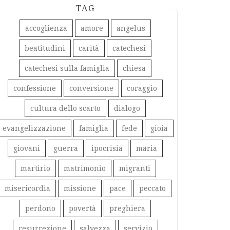
TAG
accoglienza
amore
angelus
beatitudini
carità
catechesi
catechesi sulla famiglia
chiesa
confessione
conversione
coraggio
cultura dello scarto
dialogo
evangelizzazione
famiglia
fede
gioia
giovani
guerra
ipocrisia
maria
martirio
matrimonio
migranti
misericordia
missione
pace
peccato
perdono
povertà
preghiera
resurrezione
salvezza
servizio