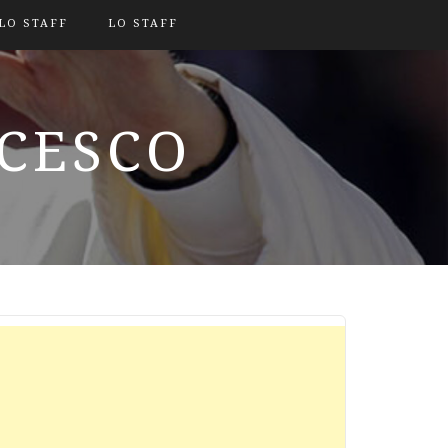
LO STAFF
LO STAFF
NCESCO