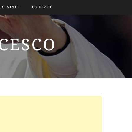
LO STAFF
LO STAFF
NCESCO