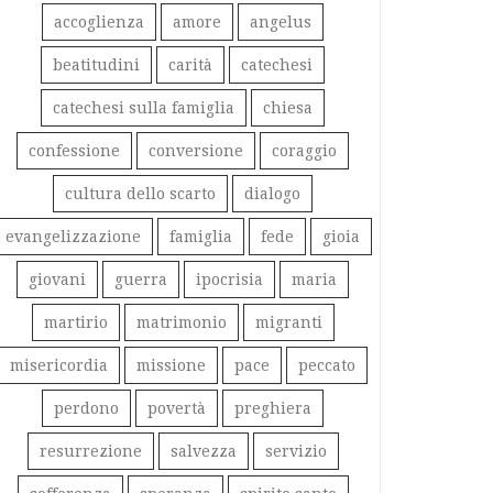
accoglienza
amore
angelus
beatitudini
carità
catechesi
catechesi sulla famiglia
chiesa
confessione
conversione
coraggio
cultura dello scarto
dialogo
evangelizzazione
famiglia
fede
gioia
giovani
guerra
ipocrisia
maria
martirio
matrimonio
migranti
misericordia
missione
pace
peccato
perdono
povertà
preghiera
resurrezione
salvezza
servizio