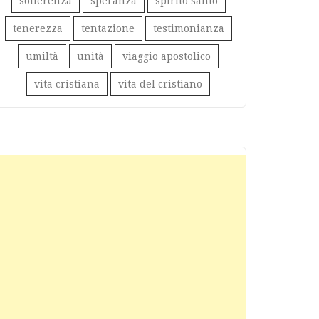
sofferenza
speranza
spirito santo
tenerezza
tentazione
testimonianza
umiltà
unità
viaggio apostolico
vita cristiana
vita del cristiano