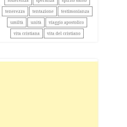
sofferenza
speranza
spirito santo
tenerezza
tentazione
testimonianza
umiltà
unità
viaggio apostolico
vita cristiana
vita del cristiano