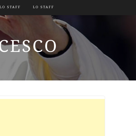
LO STAFF
LO STAFF
NCESCO