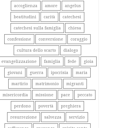
accoglienza
amore
angelus
beatitudini
carità
catechesi
catechesi sulla famiglia
chiesa
confessione
conversione
coraggio
cultura dello scarto
dialogo
evangelizzazione
famiglia
fede
gioia
giovani
guerra
ipocrisia
maria
martirio
matrimonio
migranti
misericordia
missione
pace
peccato
perdono
povertà
preghiera
resurrezione
salvezza
servizio