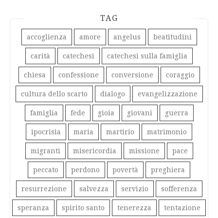
TAG
accoglienza
amore
angelus
beatitudini
carità
catechesi
catechesi sulla famiglia
chiesa
confessione
conversione
coraggio
cultura dello scarto
dialogo
evangelizzazione
famiglia
fede
gioia
giovani
guerra
ipocrisia
maria
martirio
matrimonio
migranti
misericordia
missione
pace
peccato
perdono
povertà
preghiera
resurrezione
salvezza
servizio
sofferenza
speranza
spirito santo
tenerezza
tentazione