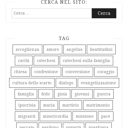
CERCA NEL SITO:
Ricerca
per:
TAG
accoglienza
amore
angelus
beatitudini
carità
catechesi
catechesi sulla famiglia
chiesa
confessione
conversione
coraggio
cultura dello scarto
dialogo
evangelizzazione
famiglia
fede
gioia
giovani
guerra
ipocrisia
maria
martirio
matrimonio
migranti
misericordia
missione
pace
peccato
perdono
povertà
preghiera