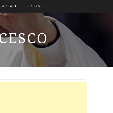
LO STAFF
LO STAFF
NCESCO