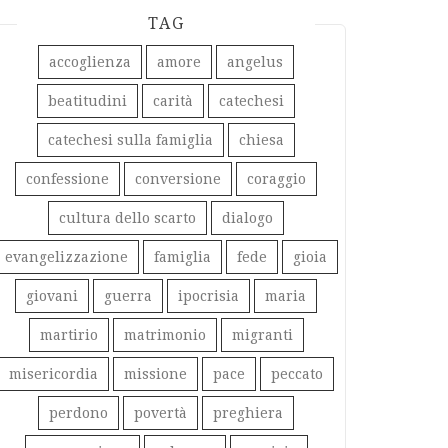
TAG
accoglienza
amore
angelus
beatitudini
carità
catechesi
catechesi sulla famiglia
chiesa
confessione
conversione
coraggio
cultura dello scarto
dialogo
evangelizzazione
famiglia
fede
gioia
giovani
guerra
ipocrisia
maria
martirio
matrimonio
migranti
misericordia
missione
pace
peccato
perdono
povertà
preghiera