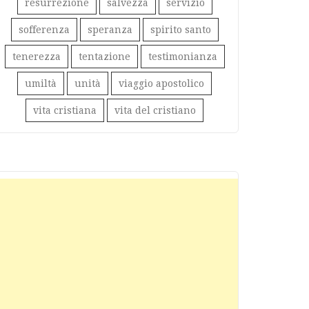
resurrezione
salvezza
servizio
sofferenza
speranza
spirito santo
tenerezza
tentazione
testimonianza
umiltà
unità
viaggio apostolico
vita cristiana
vita del cristiano