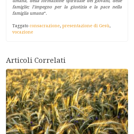
umana, della formazione spirituale dei giovani, delle
famiglie; l’impegno per la giustizia e la pace nella
famiglia umana
“.
Taggato
consacrazione
,
presentazione di Gesù
,
vocazione
Articoli Correlati