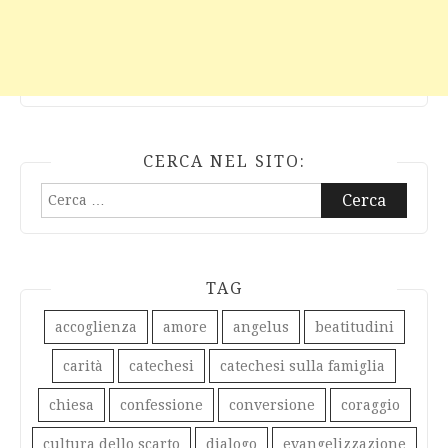
CERCA NEL SITO:
Ricerca
per:
TAG
accoglienza
amore
angelus
beatitudini
carità
catechesi
catechesi sulla famiglia
chiesa
confessione
conversione
coraggio
cultura dello scarto
dialogo
evangelizzazione