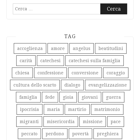
Ricerca
per:
TAG
accoglienza
amore
angelus
beatitudini
carità
catechesi
catechesi sulla famiglia
chiesa
confessione
conversione
coraggio
cultura dello scarto
dialogo
evangelizzazione
famiglia
fede
gioia
giovani
guerra
ipocrisia
maria
martirio
matrimonio
migranti
misericordia
missione
pace
peccato
perdono
povertà
preghiera