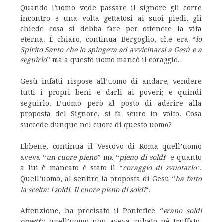
Quando l’uomo vede passare il signore gli corre
incontro e una volta gettatosi ai suoi piedi, gli
chiede cosa si debba fare per ottenere la vita
eterna. È chiaro, continua Bergoglio, che era “
lo
Spirito Santo che lo spingeva ad avvicinarsi a Gesù e a
seguirlo
” ma a questo uomo mancò il coraggio.
Gesù infatti rispose all’uomo di andare, vendere
tutti i propri beni e darli ai poveri; e quindi
seguirlo. L’uomo però al posto di aderire alla
proposta del Signore, si fa scuro in volto. Cosa
succede dunque nel cuore di questo uomo?
Ebbene, continua il Vescovo di Roma quell’uomo
aveva “
un cuore pieno
” ma “
pieno di soldi
” e quanto
a lui è mancato è stato il “
coraggio di svuotarlo”
.
Quell’uomo, al sentire la proposta di Gesù “
ha fatto
la scelta: i soldi. Il cuore pieno di soldi
“.
Attenzione, ha precisato il Pontefice “
erano soldi
onesti
“: quell’uomo non aveva rubato né truffato,