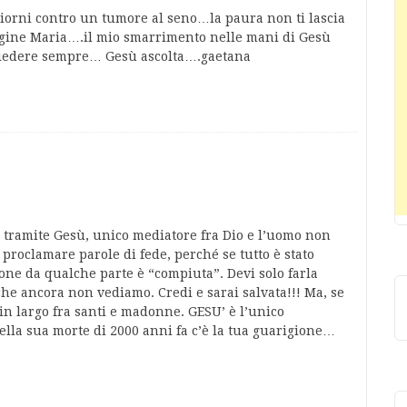
i giorni contro un tumore al seno…la paura non ti lascia
Vergine Maria….il mio smarrimento nelle mani di Gesù
hiedere sempre… Gesù ascolta….gaetana
o tramite Gesù, unico mediatore fra Dio e l’uomo non
 proclamare parole di fede, perché se tutto è stato
ione da qualche parte è “compiuta”. Devi solo farla
 che ancora non vediamo. Credi e sarai salvata!!! Ma, se
in largo fra santi e madonne. GESU’ è l’unico
ella sua morte di 2000 anni fa c’è la tua guarigione…