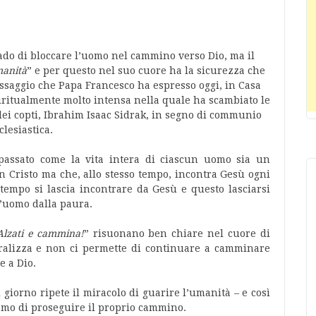
rado di bloccare l’uomo nel cammino verso Dio, ma il
manità
” e per questo nel suo cuore ha la sicurezza che
saggio che Papa Francesco ha espresso oggi, in Casa
iritualmente molto intensa nella quale ha scambiato le
 dei copti, Ibrahim Isaac Sidrak, in segno di communio
clesiastica.
passato come la vita intera di ciascun uomo sia un
n Cristo ma che, allo stesso tempo, incontra Gesù ogni
tempo si lascia incontrare da Gesù e questo lasciarsi
l’uomo dalla paura.
Alzati e cammina!
” risuonano ben chiare nel cuore di
aralizza e non ci permette di continuare a camminare
e a Dio.
 giorno ripete il miracolo di guarire l’umanità – e così
uomo di proseguire il proprio cammino.