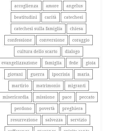
accoglienza
amore
angelus
beatitudini
carità
catechesi
catechesi sulla famiglia
chiesa
confessione
conversione
coraggio
cultura dello scarto
dialogo
evangelizzazione
famiglia
fede
gioia
giovani
guerra
ipocrisia
maria
martirio
matrimonio
migranti
misericordia
missione
pace
peccato
perdono
povertà
preghiera
resurrezione
salvezza
servizio