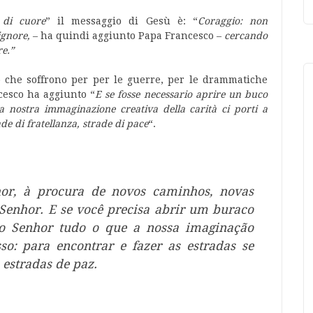
 di cuore
” il messaggio di Gesù è: “
Coraggio: non
ignore,
– ha quindi aggiunto Papa Francesco –
cercando
re.”
oro che soffrono per per le guerre, per le drammatiche
cesco ha aggiunto “
E se fosse necessario aprire un buco
 la nostra immaginazione creativa della carità ci porti a
ade di fratellanza, strade di pace
“.
or, à procura de novos caminhos, novas
Senhor. E se você precisa abrir um buraco
do Senhor tudo o que a nossa imaginação
sso: para encontrar e fazer as estradas se
 estradas de paz.