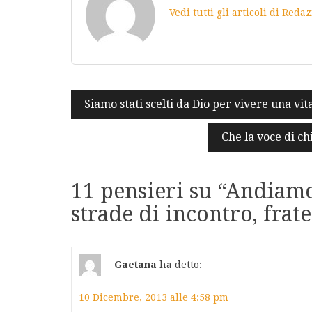
Vedi tutti gli articoli di Red
Navigazione
Siamo stati scelti da Dio per vivere una vit
articoli
Che la voce di ch
11 pensieri su “
Andiamo
strade di incontro, frat
Gaetana
ha detto:
10 Dicembre, 2013 alle 4:58 pm