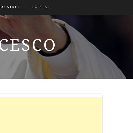
LO STAFF
LO STAFF
NCESCO