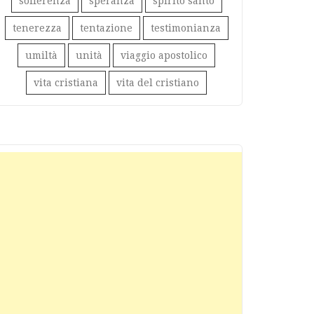
sofferenza
speranza
spirito santo
tenerezza
tentazione
testimonianza
umiltà
unità
viaggio apostolico
vita cristiana
vita del cristiano