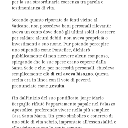
per la sua straordinaria coerenza tra parola e
testimonianza di vita.
Secondo quanto riportato da fonti vicine al
Vaticano, non possedeva beni personali rilevanti:
aveva un conto dove donò gli ultimi soldi al carcere
per saldare alcuni debiti, non aveva proprietà o
investimenti a suo nome. Pur potendo percepire
uno stipendio come Pontefice, dichiarò
pubblicamente di non ricevere alcun compenso,
spiegando che le sue spese erano coperte dalla
Santa Sede e che, per necessità personali, chiedeva
semplicemente
ciò di cui aveva bisogno
. Questa
scelta era in linea con il voto di povertà
pronunciato come
gesuita
.
Fin dall’inizio del suo pontificato, Jorge Mario
Bergoglio rifiutò l’appartamento papale nel Palazzo
Apostolico, preferendo vivere nella più semplice
Casa Santa Marta. Un gesto simbolico e concreto di
uno stile di vita sobrio, improntato all’essenzialità e
alla vicinanza con la gente comune.