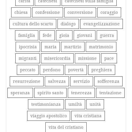
carità
catechesi
catechesi sulla famiglia
chiesa
confessione
conversione
coraggio
cultura dello scarto
dialogo
evangelizzazione
famiglia
fede
gioia
giovani
guerra
ipocrisia
maria
martirio
matrimonio
migranti
misericordia
missione
pace
peccato
perdono
povertà
preghiera
resurrezione
salvezza
servizio
sofferenza
speranza
spirito santo
tenerezza
tentazione
testimonianza
umiltà
unità
viaggio apostolico
vita cristiana
vita del cristiano