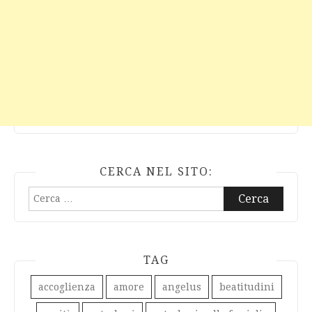
CERCA NEL SITO:
Ricerca
per:
TAG
accoglienza
amore
angelus
beatitudini