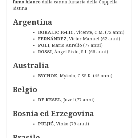
fumo bianco
dalla canna fumaria della Cappella
Sistina.
Argentina
BOKALIC IGLIC
, Vicente, C.M. (72 anni)
FERNÁNDEZ
, Víctor Manuel (62 anni)
POLI
, Mario Aurelio (77 anni)
ROSSI
, Ángel Sixto, S.I. (66 anni)
Australia
BYCHOK
, Mykola, C.SS.R. (45 anni)
Belgio
DE KESEL
, Jozef (77 anni)
Bosnia ed Erzegovina
PULJIĆ
, Vinko (79 anni)
Brasile