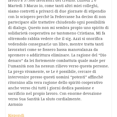
lavoro a 37.000 lavoratori del credito. Lunedì 2 e
Martedì 3 Marzo io, come tanti altri miei colleghi,
siamo costretti a privarci di due giornate di stipendio
con lo sciopero perchè la Federcasse ha deciso di non
partecipare alle trattative chiudendo ogni possibilità
di dialogo. Questo non mi sembra propio uno spirito di
solidarietà cooperativa ne tantomeno Cristiana. Mi fa
oltremodo rabbia vedere che il sig. Azzi si onorifica
vedendolo consegnarLe un libro, mentre tratta tanti
lavoratori come se fossero bassa manovalanza da
spremere o addirittura eliminare. La ragione del “Dio
denaro” da lei fortemente combattuta quale male per
l’umanità non ha nessun rilievo verso questa persone.
La prego vivamente, se Le è possibile, cercare di
intervenire presso questi uomini “potenti” affinchè
ritornino alla vera ragione dello spiritò cooperativo
anche verso chi tutti i giorni dedica passione e
sacrificio nel propio lavoro. Con enorme devozione
verso Sua Santità La sluto cordialmente.
Antonio
Rispondi