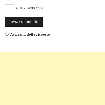
×
8
=
sixty four
Avvisami delle risposte