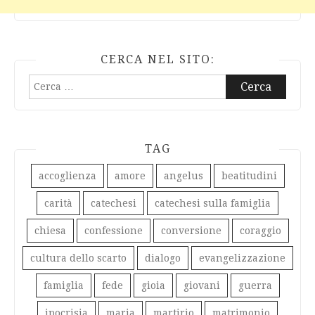
CERCA NEL SITO:
Ricerca
per:
TAG
accoglienza
amore
angelus
beatitudini
carità
catechesi
catechesi sulla famiglia
chiesa
confessione
conversione
coraggio
cultura dello scarto
dialogo
evangelizzazione
famiglia
fede
gioia
giovani
guerra
ipocrisia
maria
martirio
matrimonio