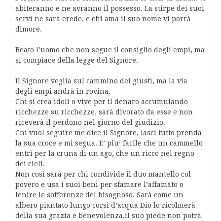
abiteranno e ne avranno il possesso. La stirpe dei suoi
servi ne sarà erede, e chi ama il suo nome vi porrà
dimore.
Beato l’uomo che non segue il consiglio degli empi, ma
si compiace della legge del Signore.
Il Signore veglia sul cammino dei giusti, ma la via
degli empi andrà in rovina.
Chi si crea idoli o vive per il denaro accumulando
ricchezze su ricchezze, sarà divorato da esse e non
riceverà il perdono nel giorno del giudizio.
Chi vuol seguire me dice il Signore, lasci tutto prenda
la sua croce e mi segua. E’ piu’ facile che un cammello
entri per la cruna di un ago, che un ricco nel regno
dei cieli.
Non così sarà per chi condivide il duo mantello col
povero e usa i suoi beni per sfamare l’affamato o
lenire le sofferenze del bisognoso. Sarà come un
albero piantato lungo corsi d’acqua Dio lo ricolmerà
della sua grazia e benevolenza,il suo piede non potrà