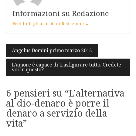
Informazioni su Redazione
Vedi tutti gli articoli di Redazione →
Navigazione
Angelus Domini primo marzo 2015
articoli
L’amore è capace di trasfigurare tutto. Credete
voi in questo?
6 pensieri su “
L’alternativa
al dio-denaro è porre il
denaro a servizio della
vita
”