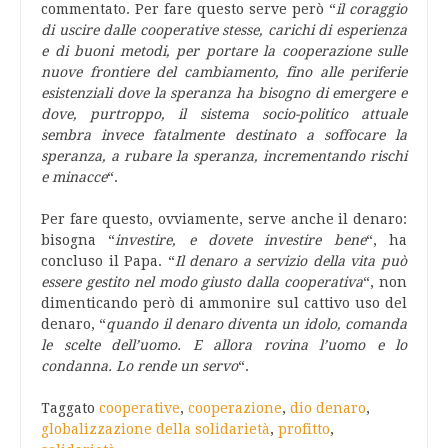
commentato. Per fare questo serve però “
il coraggio
di uscire dalle cooperative stesse, carichi di esperienza
e di buoni metodi, per portare la cooperazione sulle
nuove frontiere del cambiamento, fino alle periferie
esistenziali dove la speranza ha bisogno di emergere e
dove, purtroppo, il sistema socio-politico attuale
sembra invece fatalmente destinato a soffocare la
speranza, a rubare la speranza, incrementando rischi
e minacce
“.
Per fare questo, ovviamente, serve anche il denaro:
bisogna “
investire, e dovete investire bene
“, ha
concluso il Papa. “
Il denaro a servizio della vita può
essere gestito nel modo giusto dalla cooperativa
“, non
dimenticando però di ammonire sul cattivo uso del
denaro, “
quando il denaro diventa un idolo, comanda
le scelte dell’uomo. E allora rovina l’uomo e lo
condanna. Lo rende un servo
“.
Taggato
cooperative
,
cooperazione
,
dio denaro
,
globalizzazione della solidarietà
,
profitto
,