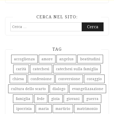
CERCA NEL SITO:
Ricerca
per:
TAG
accoglienza
amore
angelus
beatitudini
carità
catechesi
catechesi sulla famiglia
chiesa
confessione
conversione
coraggio
cultura dello scarto
dialogo
evangelizzazione
famiglia
fede
gioia
giovani
guerra
ipocrisia
maria
martirio
matrimonio