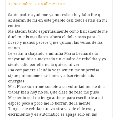
12 Novembre, 2014 alle 2:17 am
Santo padre ayudeme ya no resisto hoy falto fue q
abusaran de mi en este pueblo casi todos están en mi
contra
Me atacan tanto espiritualmente como físicamente me
duelen mis maxilares .ahora el dolor paso para el
brazo y manos parece q me quman las venas de las
manos
Le están trabajando a mi niña Maria bernarda la
mayor mi hija a mostrado un cuadro de rebeldía y yo
siento odio por ella no la quiero ni ver
Esa compañera Claudia vega wuien me supervisa
sigue pniendome oraciones y adsorviendo mis
energías
Me . Hace sufrir me somete a su voluntad no me deja
trabar bien hoy no se. Que clase de rezo me puso
Me siento mal no tengo animos para escribirle a mi
esposo poco a poco me lo borran de la mente.
Tengo este celular nuevo atra vez de el le estoy
escribiendo y es automático se apaga solo en las