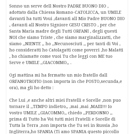
Sonno un serve dell Nostro PADRE BUONO DIO ,
adottato dalla Chiessa Romano-CATOLICCA, un UMILE
davanti ha tutti Voui ,davanti all Mio Padre BUONO DIO
, davanti all Nostro Signiore GESU CRISTO , per che
Santa Maria madre degli Tutti ORFANI , degli questi
NOI che siamo Triste , che siamo marginalizzatti, che
siamo ,,NIENTE ,, ho ,,Necunosciuti ,, per tanti di Voi ,
ho consideratti ho Catolagatti come poverri ,ho Malatti
, ho chiamatte come vuoi Tu che leggi con ME tuo
Serve e UMILE ,,GIACOMMO,, .
Ogi mattina mi ha fermatto un mio fratello dall
ORFANOTROFIO (non importa in che POSTO,secunda,e
ora), ma gli ho detto :
Che Lui ,e anche altri miei Fratelli e Sorelle ,non puo
tornare il ,,TEMPO indietro,, ,mai ,mai ,MAIII!!! Io
vostro UMILE ,,GIACOMMO,, chiedo ,,PERDONNO ,,
prima di Tutto ha Voi tutti miei Fratelli e Sorelle di
Tutta la Terra ,non importa che Tu sei in Russia ,ho
Ingliterra,ho SPANIA (Ti amo SPANIA questo piccollo