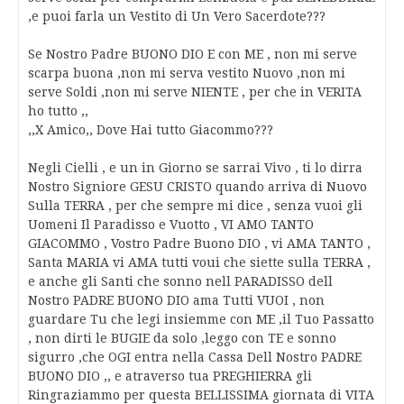
,e puoi farla un Vestito di Un Vero Sacerdote???
Se Nostro Padre BUONO DIO E con ME , non mi serve
scarpa buona ,non mi serva vestito Nuovo ,non mi
serve Soldi ,non mi serve NIENTE , per che in VERITA
ho tutto ,,
,,X Amico,, Dove Hai tutto Giacommo???
Negli Cielli , e un in Giorno se sarrai Vivo , ti lo dirra
Nostro Signiore GESU CRISTO quando arriva di Nuovo
Sulla TERRA , per che sempre mi dice , senza vuoi gli
Uomeni Il Paradisso e Vuotto , VI AMO TANTO
GIACOMMO , Vostro Padre Buono DIO , vi AMA TANTO ,
Santa MARIA vi AMA tutti voui che siette sulla TERRA ,
e anche gli Santi che sonno nell PARADISSO dell
Nostro PADRE BUONO DIO ama Tutti VUOI , non
guardare Tu che legi insiemme con ME ,il Tuo Passatto
, non dirti le BUGIE da solo ,leggo con TE e sonno
sigurro ,che OGI entra nella Cassa Dell Nostro PADRE
BUONO DIO ,, e atraverso tua PREGHIERRA gli
Ringraziammo per questa BELLISSIMA giornata di VITA