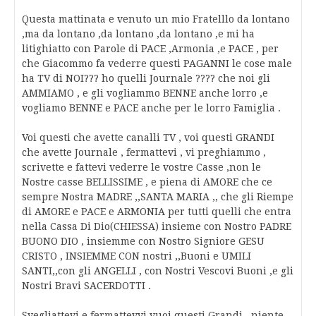
Questa mattinata e venuto un mio Fratelllo da lontano
,ma da lontano ,da lontano ,da lontano ,e mi ha
litighiatto con Parole di PACE ,Armonia ,e PACE , per
che Giacommo fa vederre questi PAGANNI le cose male
ha TV di NOI??? ho quelli Journale ???? che noi gli
AMMIAMO , e gli vogliammo BENNE anche lorro ,e
vogliamo BENNE e PACE anche per le lorro Famiglia .
Voi questi che avette canalli TV , voi questi GRANDI
che avette Journale , fermattevi , vi preghiammo ,
scrivette e fattevi vederre le vostre Casse ,non le
Nostre casse BELLISSIME , e piena di AMORE che ce
sempre Nostra MADRE ,,SANTA MARIA ,, che gli Riempe
di AMORE e PACE e ARMONIA per tutti quelli che entra
nella Cassa Di Dio(CHIESSA) insieme con Nostro PADRE
BUONO DIO , insiemme con Nostro Signiore GESU
CRISTO , INSIEMME CON nostri ,,Buoni e UMILI
SANTI,,con gli ANGELLI , con Nostri Vescovi Buoni ,e gli
Nostri Bravi SACERDOTTI .
Svegliattevi e fermattevvi vuoi questi Grandi , niente