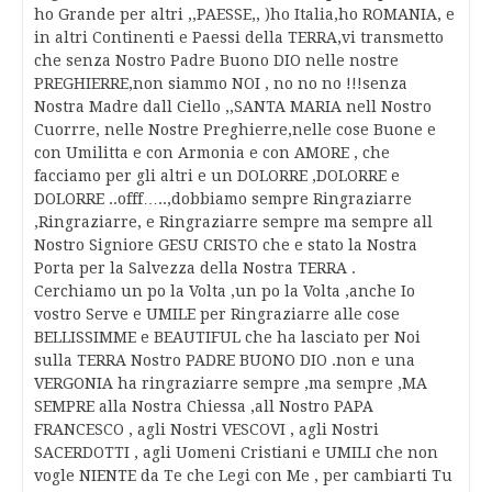
ho Grande per altri ,,PAESSE,, )ho Italia,ho ROMANIA, e
in altri Continenti e Paessi della TERRA,vi transmetto
che senza Nostro Padre Buono DIO nelle nostre
PREGHIERRE,non siammo NOI , no no no !!!senza
Nostra Madre dall Ciello ,,SANTA MARIA nell Nostro
Cuorrre, nelle Nostre Preghierre,nelle cose Buone e
con Umilitta e con Armonia e con AMORE , che
facciamo per gli altri e un DOLORRE ,DOLORRE e
DOLORRE ..offf…..,dobbiamo sempre Ringraziarre
,Ringraziarre, e Ringraziarre sempre ma sempre all
Nostro Signiore GESU CRISTO che e stato la Nostra
Porta per la Salvezza della Nostra TERRA .
Cerchiamo un po la Volta ,un po la Volta ,anche Io
vostro Serve e UMILE per Ringraziarre alle cose
BELLISSIMME e BEAUTIFUL che ha lasciato per Noi
sulla TERRA Nostro PADRE BUONO DIO .non e una
VERGONIA ha ringraziarre sempre ,ma sempre ,MA
SEMPRE alla Nostra Chiessa ,all Nostro PAPA
FRANCESCO , agli Nostri VESCOVI , agli Nostri
SACERDOTTI , agli Uomeni Cristiani e UMILI che non
vogle NIENTE da Te che Legi con Me , per cambiarti Tu