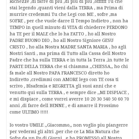
Richezze ,di farre di piu ,di piu di piu ,offffff Tu che
stai legendo ,quanti vieni dalla TERRA , ma Prima di
murrire credemmi Tu che Legi con ME , sofre ,ma
SOFRE , per che vuole darre Il Tempo Indietro , non ha
TEMPO in quell minuto di VITA di chiederre PERDONO
ha TE per il MALE che lo ha FATTO , ho all Nostro
PADRE BUONO DIO , ho all Nostro Signiore GESU
CRISTO , ho alla Nostra MADRE SANTA MARIA , ho agli
Nostri Santi , ma prima di Tutto alla Cassa dell Nostro
Padre che ha sulla TERRA e in tutta la Terra ,in tutte le
PARTE DELLA TERRA che si chiamma ,,CHIESSA,, ho chi
fa male all Nostro PAPA FRANCESCO diretto ho
Indiretto ,credimmi con AMORE lego con TE cosa ti
scrivo , Blsafemia e REGRETTA gli suoi anni che e
venutto qui sulla TERRA , e sempre dice ,,MI DISPIACE ,
e mi dispiace , come vorrei averre 10 20 30 540 50 60 70
anni ,di farre dell BENNE , e di amarre il Prossimo
come ULTIMO !!!!!
Io vostro UMILE ,,Giacommo,, non voglio piu piangerre
per vedermi gli altri ,per che ce La Mia Natura che
Sofre da un Po di Giorni , e ho PROMESSO all Nostro