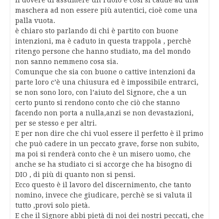
il dovere di assumere un ruolo e così si cadde ad una
maschera ad non essere più autentici, cioè come una
palla vuota.
è chiaro sto parlando di chi è partito con buone
intenzioni, ma è caduto in questa trappola , perchè
ritengo persone che hanno studiato, ma del mondo
non sanno nemmeno cosa sia.
Comunque che sia con buone o cattive intenzioni da
parte loro c’è una chiusura ed è impossibile entrarci,
se non sono loro, con l’aiuto del Signore, che a un
certo punto si rendono conto che ciò che stanno
facendo non porta a nulla,anzi se non devastazioni,
per se stesso e per altri.
E per non dire che chi vuol essere il perfetto è il primo
che può cadere in un peccato grave, forse non subito,
ma poi si renderà conto che è un misero uomo, che
anche se ha studiato ci si accorge che ha bisogno di
DIO , di più di quanto non si pensi.
Ecco questo è il lavoro del discernimento, che tanto
nomino, invece che giudicare, perchè se si valuta il
tutto ,provi solo pietà.
E che il Signore abbi pietà di noi dei nostri peccati, che