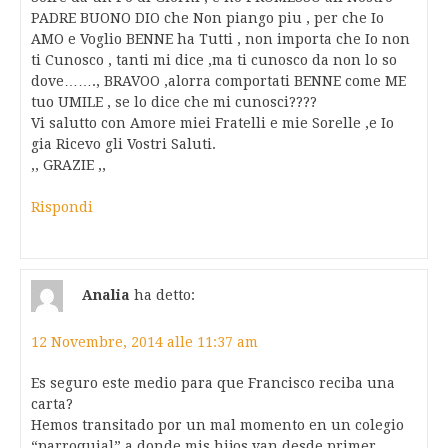
PADRE BUONO DIO che Non piango piu , per che Io
AMO e Voglio BENNE ha Tutti , non importa che Io non
ti Cunosco , tanti mi dice ,ma ti cunosco da non lo so
dove……., BRAVOO ,alorra comportati BENNE come ME
tuo UMILE , se lo dice che mi cunosci????
Vi salutto con Amore miei Fratelli e mie Sorelle ,e Io
gia Ricevo gli Vostri Saluti.
,, GRAZIE ,,
Rispondi
Analia
ha detto:
12 Novembre, 2014 alle 11:37 am
Es seguro este medio para que Francisco reciba una
carta?
Hemos transitado por un mal momento en un colegio
“parroquial” a donde mis hijos van desde primer