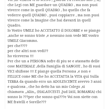
che Legi con ME guardare un QUADRO , ma non puoi
viverre come in quell QUADRO , ho quello che fa
vederre quell QUADRO , puoi coppiarre , ma non puoi
viverre come la Imagine che hai davanti in quell
Quadro.
Io Vostro UMILE ho ACCETATTO il DOLORRE e se piango
,anche se sonno triste ,e nessuno non vede ME vostro
UMILE Giacommo.
per che????
per che altri non vedi??
ho viceversa !!!
Per che un a PERSONA sofre di piu se e atassatto delle
cose MATERIALE ,della Famiglia di SANGUE , ho di suoi
VICI shifosse !!! E piange quella Persona ,e non e
FELLICE come ME che ho ACCETATTA la VITA qui Sulla
TERRA da quando erro un ADOLESCENTE avevvo 3 anni
e qualcosa , che ho detto ha un mio Colego ,si
chiamava ,,Alin,, (HALAUCESTI ,Jud IASI, ROMANIA) chi
sonno Io ???per che sonno qui???e Voi non siette con
ME fratelli e Sorelle???