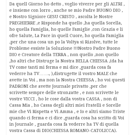
Da quell Giorno ho detto , voglio viverre per gli ALTRI ,
e insieme con lorro , anche se mio Padre BUONO DIO ,
e Nostro Signiore GESU CRISTO , ascolta le Nostre
PREGHIERRE ,e Risponde ha quello ,ha quella Sorella,
ho quella Famiglia, ho quelle Famiglie ,con Grazia e li
ofre Salute, La Pace in quell Cuore, ho quella Famiglia
,per che una cosa un po la Voltya si Rizolve, tutte le
Probleme essiste la Soluzione !!!Nostro Padre Buono
DIO e Creatore della TERRA , non quello ,non quello
,ho altri che Distruge la Nostra BELLA CHIESSA ,(da ha
TV come tanti mi ferma e mi dice ,guarda cosa fa
vederre ha TV……., ),distrugette il vostro MALE che
avette in Voi , ma non la Nostra CHIESSA , ho voi questi
PADRONI che avette Journale privatto ,per che
scrivette sempre delle stronzatte , e non scrivette le
vostre VICCI , ho le cose dalla vostra CASSA , non di
Cassa Mia , ho Cassa degli altri miei Fratelli e Sorelle
mie che Vi Rispetta e Vi Amma , e Io e altri siamo Triste
quando ci ferma e ci dice ,guarda cosa ha scritto di Voi
in Journale , guarda cosa fa vederre ha TV di quella
vostra Cassa di DIO(CHIESSA ROMANO-CATOLICCA).