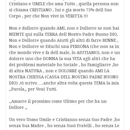
Cristiano e UMILE che ama Tutto , quella persona non
si chiama CRISTIANO , lui e gia morto 75% dell Suo
Corpo , per che Non vive in VERITTA !!!
Non e dollorre quando AMI, non e Dollorre se non hai
NIENTE qui sulla TERRA dell Nostro Padre Buono DIO,
Non e Dollorre quando Aiutti gli altri di farre BENNE ,
Non e Dollorre se Educhi una PERSONA (che non sa in
che mondo vive e fa dell male, lo AIUTIAMO), non e un
dolorre uno che DONNA la sua VITA agli altri che ha
dei problemi materiale ho Sociale , ho Famigliarre ,ho
di altra NATURA , non e DOLORRE quando AMI LA
NOSTRA CHIESSA (CASSA DELL NOSTRO PADRE BUONO
DIO) ,vi scrivo…..anche altra volta questa TEMA la mia
,,Parola,, per Voui Tutti.
,,Amarre il prossimo come Ulitmo per che ha un
Dollore ,,
Un vero Uomo Umile e Cristianno senza Suo Padre ,ho
senza Sua Madre , ho senza Suoi Fratelli , ho senza Le