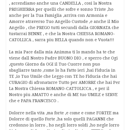
, accendiamo anche una CANDELLA , cosi la Nostra
PREGHIERRA per quelli che sofre e sonno Triste ,ho
anche per la Tua Famiglia ,arriva con Armonia e
Amorre atraverso Tuo Angello Custode ,e anche il Mio
Angello , che PREGO tutti secundi dalla GIORNATA che
tustarrai BENNE , e che la Nostra CHIESSA ROMANO-
CATOLLICA , sarra piu BELLA quando non e Vuota!!!
La mia Pace dalla mia Animma ti lo mando ha te che
viene dall Nostro Padre BUONO DIO , e sperro che Ogi
,questo Giorno da OGI il Tuo Cuorre non puo
sbagliarre tanto ,come lo ha Fatto ieri ,hai Fiducia in
TE ,io Tuo Umile che Leggo con TE ho Fiducia che hai
CURAGIO di afronatarre Tutto per AMORRE che hai Per
La Nostra Chiessa ROMANO-CATTOLICCA , e per il
Nostro piu AMATTO e anche di ME tuo UMILE e SERVE
che e PAPA FRANCESCO .
Dolorre nella vita ,ma forte ,e come e come FORTEE ma
Dolorre di quello Forte ,ha solo quelli PAGANNI che
credonno in lorro , ho negli lorro soldi ,ho negle lorro