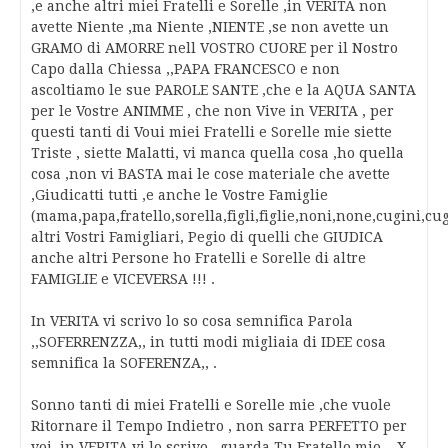
,e anche altri miei Fratelli e Sorelle ,in VERITA non
avette Niente ,ma Niente ,NIENTE ,se non avette un
GRAMO di AMORRE nell VOSTRO CUORE per il Nostro
Capo dalla Chiessa ,,PAPA FRANCESCO e non
ascoltiamo le sue PAROLE SANTE ,che e la AQUA SANTA
per le Vostre ANIMME , che non Vive in VERITA , per
questi tanti di Voui miei Fratelli e Sorelle mie siette
Triste , siette Malatti, vi manca quella cosa ,ho quella
cosa ,non vi BASTA mai le cose materiale che avette
,Giudicatti tutti ,e anche le Vostre Famiglie
(mama,papa,fratello,sorella,figli,figlie,noni,none,cugini,cu
altri Vostri Famigliari, Pegio di quelli che GIUDICA
anche altri Persone ho Fratelli e Sorelle di altre
FAMIGLIE e VICEVERSA !!! .
In VERITA vi scrivo lo so cosa semnifica Parola
,,SOFERRENZZA,, in tutti modi migliaia di IDEE cosa
semnifica la SOFERENZA,, .
Sonno tanti di miei Fratelli e Sorelle mie ,che vuole
Ritornare il Tempo Indietro , non sarra PERFETTO per
voi ,in VERITA vi lo scrivo , guarda Tu Fratello mio ,, X,,