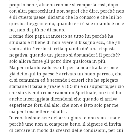
proprio bene, almeno con me si comporta così, dopo
con altri parrocchiani non saprei che dire, perchè non
è di questo paese, diciamo che lo conosco e che lui ho
questo atteggiamento, quando è si è si e quando è no è
no, non di più ne di meno.
E come dice papa Francesco sa tutto lui perchè ha
studiato e ritiene di non avere il bisogno ecc., che gli
vado a dire? certo si irrita quando do’ una risposta
negativa, quando un giorno si domanderà il perchè?
solo allora forse gli potrò dire qualcosa in più.
Ma per intanto vado avanti per la mia strada e come
già detto qui in paese è arrivato un buon parroco, che
ci si comunica ed è secondo i criteri che ha spiegato
stamane il papa e grazie a DIO mi è di supporto,per ciò
che sto vivendo come cammino Spirituale, anzi mi ha
anche incoraggiata dicendomi che quando ci arriva
esperienze forti dal alto, che non è fatto solo per me,
ma per trasmettere ad altri.
In conclusione arte del arrangiarsi e non starci male
perchè uno non si comporta bene. Il Signore ci invita
di cercare in modo da crearci delle condizioni, per cui