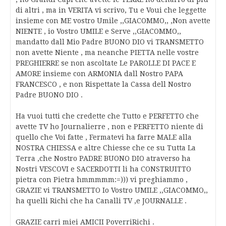
di altri , ma in VERITA vi scrivo, Tu e Voui che leggette
insieme con ME vostro Umile ,,GIACOMMO,, ,Non avette
NIENTE , io Vostro UMILE e Serve ,,GIACOMMO,,
mandatto dall Mio Padre BUONO DIO vi TRANSMETTO
non avette Niente , ma neanche PIETTA nelle vostre
PREGHIERRE se non ascoltate Le PAROLLE DI PACE E
AMORE insieme con ARMONIA dall Nostro PAPA
FRANCESCO , e non Rispettate la Cassa dell Nostro
Padre BUONO DIO .
Ha vuoi tutti che credette che Tutto e PERFETTO che
avette TV ho Journalierre , non e PERFETTO niente di
quello che Voi fatte , Fermatevi ha farre MALE alla
NOSTRA CHIESSA e altre Chiesse che ce su Tutta La
Terra ,che Nostro PADRE BUONO DIO atraverso ha
Nostri VESCOVI e SACERDOTTI li ha CONSTRUITTO
pietra con Pietra hmmmmm:=))) vi preghiammo ,
GRAZIE vi TRANSMETTO Io Vostro UMILE ,,GIACOMMO,,
ha quelli Richi che ha Canalli TV ,e JOURNALLE .
GRAZIE carri miei AMICII PoverriRichi .