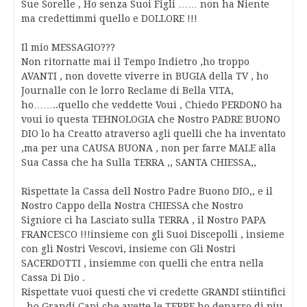
Sue Sorelle , Ho senza Suoi Figli …… non ha Niente
ma credettimmi quello e DOLLORE !!!
Il mio MESSAGIO???
Non ritornatte mai il Tempo Indietro ,ho troppo
AVANTI , non dovette viverre in BUGIA della TV , ho
Journalle con le lorro Reclame di Bella VITA,
ho……..quello che veddette Voui , Chiedo PERDONO ha
voui io questa TEHNOLOGIA che Nostro PADRE BUONO
DIO lo ha Creatto atraverso agli quelli che ha inventato
,ma per una CAUSA BUONA , non per farre MALE alla
Sua Cassa che ha Sulla TERRA ,, SANTA CHIESSA,,
Rispettate la Cassa dell Nostro Padre Buono DIO,, e il
Nostro Cappo della Nostra CHIESSA che Nostro
Signiore ci ha Lasciato sulla TERRA , il Nostro PAPA
FRANCESCO !!!insieme con gli Suoi Discepolli , insieme
con gli Nostri Vescovi, insieme con Gli Nostri
SACERDOTTI , insiemme con quelli che entra nella
Cassa Di Dio .
Rispettate vuoi questi che vi credette GRANDI stiintifici
, ho Grandi Capi che avette le TERRE ho denarro di piu