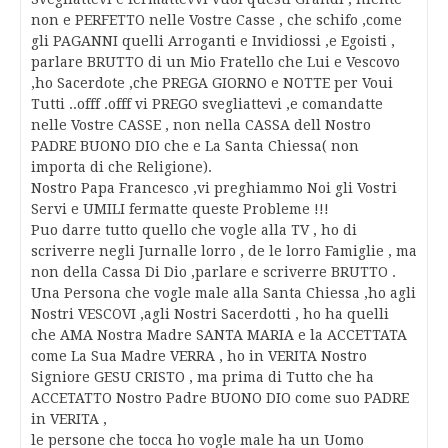
non e PERFETTO nelle Vostre Casse , che schifo ,come
gli PAGANNI quelli Arroganti e Invidiossi ,e Egoisti ,
parlare BRUTTO di un Mio Fratello che Lui e Vescovo
,ho Sacerdote ,che PREGA GIORNO e NOTTE per Voui
Tutti ..offf .offf vi PREGO svegliattevi ,e comandatte
nelle Vostre CASSE , non nella CASSA dell Nostro
PADRE BUONO DIO che e La Santa Chiessa( non
importa di che Religione).
Nostro Papa Francesco ,vi preghiammo Noi gli Vostri
Servi e UMILI fermatte queste Probleme !!!
Puo darre tutto quello che vogle alla TV , ho di
scriverre negli Jurnalle lorro , de le lorro Famiglie , ma
non della Cassa Di Dio ,parlare e scriverre BRUTTO .
Una Persona che vogle male alla Santa Chiessa ,ho agli
Nostri VESCOVI ,agli Nostri Sacerdotti , ho ha quelli
che AMA Nostra Madre SANTA MARIA e la ACCETTATA
come La Sua Madre VERRA , ho in VERITA Nostro
Signiore GESU CRISTO , ma prima di Tutto che ha
ACCETATTO Nostro Padre BUONO DIO come suo PADRE
in VERITA ,
le persone che tocca ho vogle male ha un Uomo