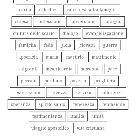
carità
catechesi
catechesi sulla famiglia
chiesa
confessione
conversione
coraggio
cultura dello scarto
dialogo
evangelizzazione
famiglia
fede
gioia
giovani
guerra
ipocrisia
maria
martirio
matrimonio
migranti
misericordia
missione
pace
peccato
perdono
povertà
preghiera
resurrezione
salvezza
servizio
sofferenza
speranza
spirito santo
tenerezza
tentazione
testimonianza
umiltà
unità
viaggio apostolico
vita cristiana