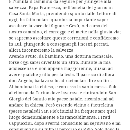
È l’umiltà il cammino da seguire per giungere alla
salvezza: Papa Francesco, nell’omelia del giorno in
Casa Santa Marta, prendendo spunto dalle Letture di
oggi, ha fatto notare quanto sia importante saper
ascoltare la voce del Signore: Gesù, nel corso del
nostro cammino, ci corregge e ci mette nella giusta via;
se sapremo ascoltare queste correzioni e confideremo
in Lui, giungendo a consegnargli i nostri peccati,
allora incontreremo la salvezza.
Avendo avuto, da bambino, una dottrina monacale,
forse oggi sarei diventato un altro. Durante la mia
adolescenza e non appena maggiorenne, iniziai ad
avere qualche grillo per la testa. Il parroco di allora
don Angelo, badava solo ad racimolare lire su lire.
Abbondonai la chiesa, e con essa la santa messa. Solo
al ritorno da Torino dove lavoravo e rintrandoin San
Giorgio del Sannio mio paese natale, ricominciai ad
andare in chiesa. Però essendo vicino a Pietrelcina
(paese nataledi San Pio); iniziai ha frequentare quel
luogo domenicalmente e instancabilmente. I Frati
Cappuccini, dopo avermi conosciuto mi seguivano e mi
consigliavano su tutto il percorso di P.Pio. Solo dopo la