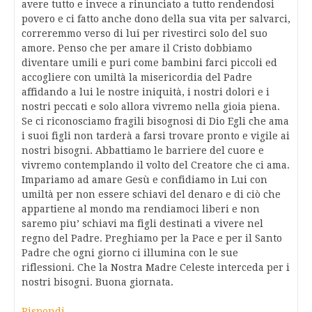
avere tutto e invece a rinunciato a tutto rendendosi
povero e ci fatto anche dono della sua vita per salvarci,
correremmo verso di lui per rivestirci solo del suo
amore. Penso che per amare il Cristo dobbiamo
diventare umili e puri come bambini farci piccoli ed
accogliere con umiltà la misericordia del Padre
affidando a lui le nostre iniquità, i nostri dolori e i
nostri peccati e solo allora vivremo nella gioia piena.
Se ci riconosciamo fragili bisognosi di Dio Egli che ama
i suoi figli non tarderà a farsi trovare pronto e vigile ai
nostri bisogni. Abbattiamo le barriere del cuore e
vivremo contemplando il volto del Creatore che ci ama.
Impariamo ad amare Gesù e confidiamo in Lui con
umiltà per non essere schiavi del denaro e di ciò che
appartiene al mondo ma rendiamoci liberi e non
saremo piu’ schiavi ma figli destinati a vivere nel
regno del Padre. Preghiamo per la Pace e per il Santo
Padre che ogni giorno ci illumina con le sue
riflessioni. Che la Nostra Madre Celeste interceda per i
nostri bisogni. Buona giornata.
Rispondi