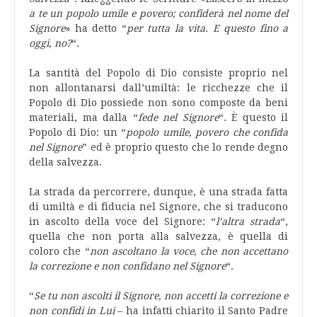
a te un popolo umile e povero; confiderà nel nome del
Signore
» ha detto “
per tutta la vita. E questo fino a
oggi, no?
“.
La santità del Popolo di Dio consiste proprio nel
non allontanarsi dall’umiltà: le ricchezze che il
Popolo di Dio possiede non sono composte da beni
materiali, ma dalla “
fede nel Signore
“. È questo il
Popolo di Dio: un “
popolo umile, povero che confida
nel Signore
” ed è proprio questo che lo rende degno
della salvezza.
La strada da percorrere, dunque, è una strada fatta
di umiltà e di fiducia nel Signore, che si traducono
in ascolto della voce del Signore: “
l’altra strada
“,
quella che non porta alla salvezza, è quella di
coloro che “
non ascoltano la voce, che non accettano
la correzione e non confidano nel Signore
“.
“
Se tu non ascolti il Signore, non accetti la correzione e
non confidi in Lui
– ha infatti chiarito il Santo Padre