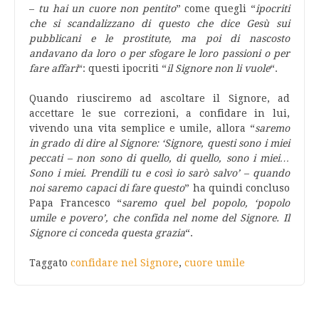
–
tu hai un cuore non pentito
” come quegli “
ipocriti
che si scandalizzano di questo che dice Gesù sui
pubblicani e le prostitute, ma poi di nascosto
andavano da loro o per sfogare le loro passioni o per
fare affari
“: questi ipocriti “
il Signore non li vuole
“.
Quando riusciremo ad ascoltare il Signore, ad
accettare le sue correzioni, a confidare in lui,
vivendo una vita semplice e umile, allora “
saremo
in grado di dire al Signore: ‘Signore, questi sono i miei
peccati – non sono di quello, di quello, sono i miei…
Sono i miei. Prendili tu e così io sarò salvo’ – quando
noi saremo capaci di fare questo
” ha quindi concluso
Papa Francesco “
saremo quel bel popolo, ‘popolo
umile e povero’, che confida nel nome del Signore. Il
Signore ci conceda questa grazia
“.
Taggato
confidare nel Signore
,
cuore umile