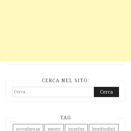
CERCA NEL SITO:
Ricerca
per:
TAG
accoglienza
amore
angelus
beatitudini